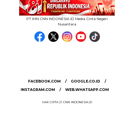
PT.IMN CNN INDONESIA.ID Media Cinta Negeri
Nusantara
MEDIA NETWORK
facebook.com
google.co.id
instagram.com
web.whatsapp.com
FACEBOOK.COM
GOOGLE.CO.ID
INSTAGRAM.COM
WEB.WHATSAPP.COM
HAK CIPTA 21 CNN INDONESIA.ID