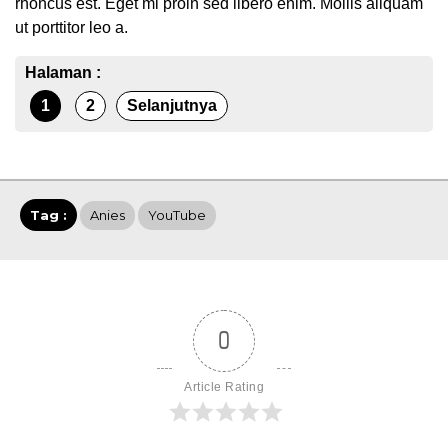
rhoncus est. Eget mi proin sed libero enim. Mollis aliquam
ut porttitor leo a.
Halaman :
1
2
Selanjutnya
Tag :
Anies
YouTube
0
Article Rating