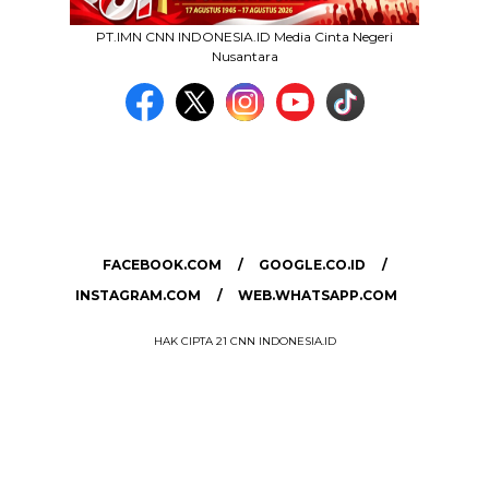
PT.IMN CNN INDONESIA.ID Media Cinta Negeri
Nusantara
MEDIA NETWORK
facebook.com
google.co.id
instagram.com
web.whatsapp.com
FACEBOOK.COM
GOOGLE.CO.ID
INSTAGRAM.COM
WEB.WHATSAPP.COM
HAK CIPTA 21 CNN INDONESIA.ID