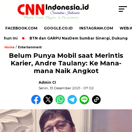
FACEBOOK.COM
GOOGLE.CO.ID
INSTAGRAM.COM
WEB.
un Ini
BTN dan GARPU NasDem Sumbar Sinergi, Dukung UMKM
/
Home
Entertainment
Belum Punya Mobil saat Merintis
Karier, Andre Taulany: Ke Mana-
,
mana Naik Angkot
Admin CI
Senin, 13 Desember 2021 - 07:02