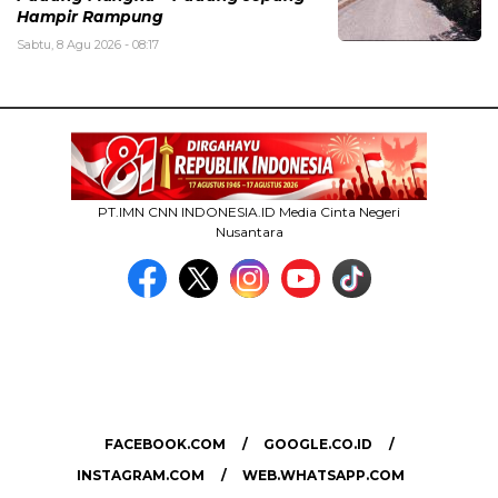
Hampir Rampung
Sabtu, 8 Agu 2026 - 08:17
PT.IMN CNN INDONESIA.ID Media Cinta Negeri
Nusantara
MEDIA NETWORK
facebook.com
google.co.id
instagram.com
web.whatsapp.com
FACEBOOK.COM
GOOGLE.CO.ID
INSTAGRAM.COM
WEB.WHATSAPP.COM