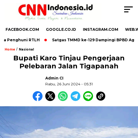
FACEBOOK.COM
GOOGLE.CO.ID
INSTAGRAM.COM
WEB.
da Penghuni RTLH
Satgas TMMD ke-129 Dampingi BPBD Agam B
/
Home
Nasional
Bupati Karo Tinjau Pengerjaan
Pelebaran Jalan Tigapanah
,
Admin CI
Rabu, 26 Juni 2024 - 05:31