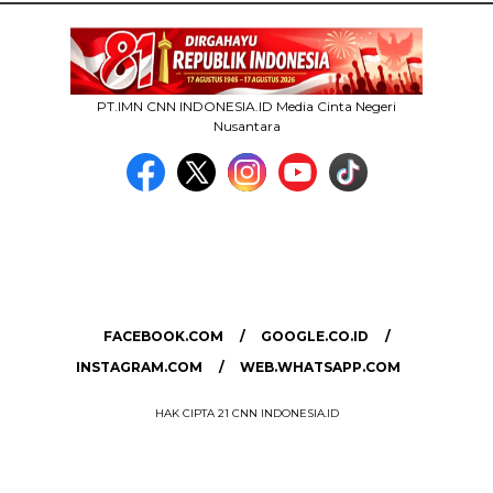
PT.IMN CNN INDONESIA.ID Media Cinta Negeri
Nusantara
MEDIA NETWORK
facebook.com
google.co.id
instagram.com
web.whatsapp.com
FACEBOOK.COM
GOOGLE.CO.ID
INSTAGRAM.COM
WEB.WHATSAPP.COM
HAK CIPTA 21 CNN INDONESIA.ID