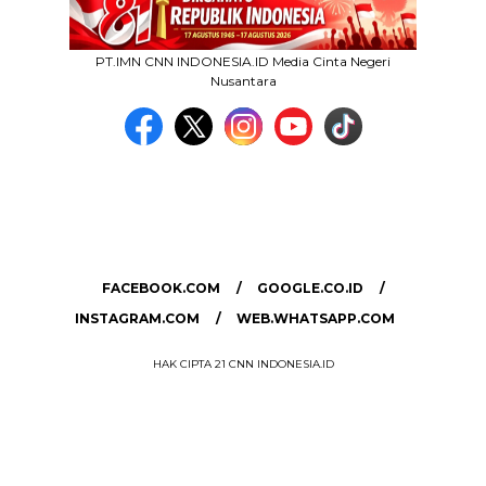
PT.IMN CNN INDONESIA.ID Media Cinta Negeri
Nusantara
MEDIA NETWORK
facebook.com
google.co.id
instagram.com
web.whatsapp.com
FACEBOOK.COM
GOOGLE.CO.ID
INSTAGRAM.COM
WEB.WHATSAPP.COM
HAK CIPTA 21 CNN INDONESIA.ID