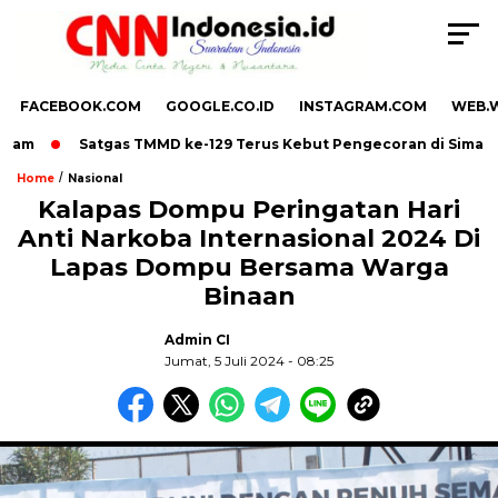
FACEBOOK.COM
GOOGLE.CO.ID
INSTAGRAM.COM
WEB.
m
Satgas TMMD ke-129 Terus Kebut Pengecoran di Simauang H
/
Home
Nasional
Kalapas Dompu Peringatan Hari
Anti Narkoba Internasional 2024 Di
,
Lapas Dompu Bersama Warga
Binaan
Admin CI
Jumat, 5 Juli 2024 - 08:25