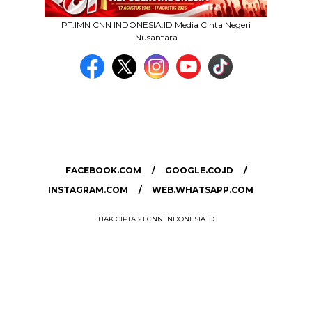
PT.IMN CNN INDONESIA.ID Media Cinta Negeri
Nusantara
MEDIA NETWORK
facebook.com
google.co.id
instagram.com
web.whatsapp.com
FACEBOOK.COM
GOOGLE.CO.ID
INSTAGRAM.COM
WEB.WHATSAPP.COM
HAK CIPTA 21 CNN INDONESIA.ID