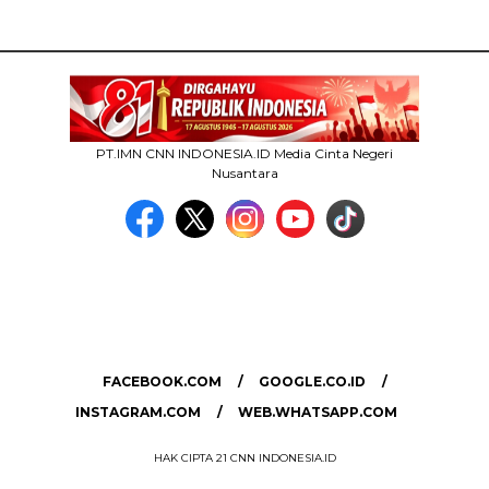
PT.IMN CNN INDONESIA.ID Media Cinta Negeri
Nusantara
MEDIA NETWORK
facebook.com
google.co.id
instagram.com
web.whatsapp.com
FACEBOOK.COM
GOOGLE.CO.ID
INSTAGRAM.COM
WEB.WHATSAPP.COM
HAK CIPTA 21 CNN INDONESIA.ID