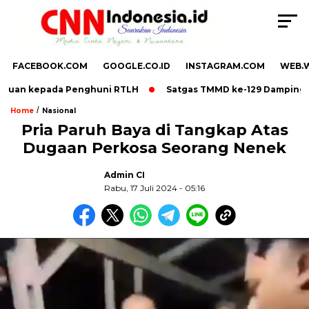
FACEBOOK.COM
GOOGLE.CO.ID
INSTAGRAM.COM
WEB.
ntuan kepada Penghuni RTLH
Satgas TMMD ke-129 Dampingi B
/
Home
Nasional
Pria Paruh Baya di Tangkap Atas
Dugaan Perkosa Seorang Nenek
,
Admin CI
Rabu, 17 Juli 2024 - 05:16