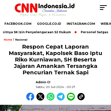
FACEBOOK.COM
GOOGLE.CO.ID
INSTAGRAM.COM
WEB.
ya SK Izin Penyelengaraan S2 Hukum
Personel Satgas TMMD ke
/
Home
Nasional
Respon Cepat Laporan
Masyarakat, Kapolsek Baso Iptu
,
Riko Kurniawan, SH Beserta
Jajaran Amankan Tersangka
Pencurian Ternak Sapi
Admin CI
Sabtu, 20 Juli 2024 - 00:27