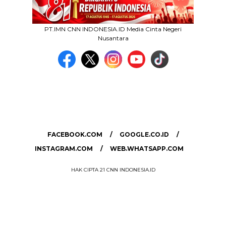
PT.IMN CNN INDONESIA.ID Media Cinta Negeri
Nusantara
MEDIA NETWORK
facebook.com
google.co.id
instagram.com
web.whatsapp.com
FACEBOOK.COM
GOOGLE.CO.ID
INSTAGRAM.COM
WEB.WHATSAPP.COM
HAK CIPTA 21 CNN INDONESIA.ID