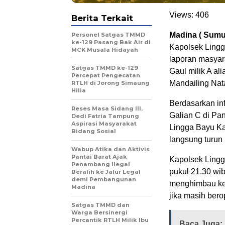
Views:
406
Berita Terkait
Madina ( Sumu
Personel Satgas TMMD
ke-129 Pasang Bak Air di
Kapolsek Lingg
MCK Musala Hidayah
laporan masyara
Satgas TMMD ke-129
Gaul milik A a
Percepat Pengecatan
Mandailing Nat
RTLH di Jorong Simaung
Hilia
Berdasarkan in
Reses Masa Sidang III,
Galian C di Pa
Dedi Fatria Tampung
Aspirasi Masyarakat
Lingga Bayu Ka
Bidang Sosial
langsung turun k
Wabup Atika dan Aktivis
Pantai Barat Ajak
Kapolsek Lingg
Penambang Ilegal
pukul 21.30 wib
Beralih ke Jalur Legal
demi Pembangunan
menghimbau ker
Madina
jika masih bero
Satgas TMMD dan
Warga Bersinergi
Percantik RTLH Milik Ibu
Baca Juga: