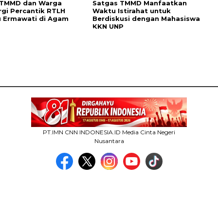
 TMMD dan Warga
Satgas TMMD Manfaatkan
rgi Percantik RTLH
Waktu Istirahat untuk
bu Ermawati di Agam
Berdiskusi dengan Mahasiswa
KKN UNP
PT.IMN CNN INDONESIA.ID Media Cinta Negeri
Nusantara
MEDIA NETWORK
facebook.com
google.co.id
instagram.com
web.whatsapp.com