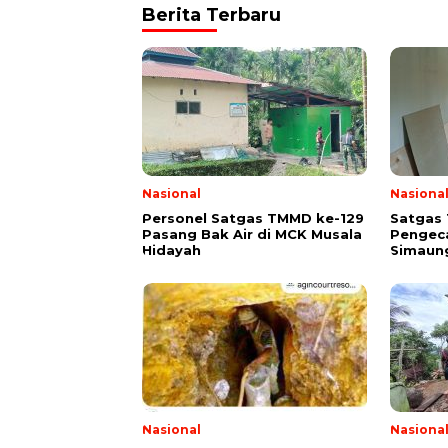
Berita Terbaru
Nasional
Nasiona
Personel Satgas TMMD ke-129
Satgas
Pasang Bak Air di MCK Musala
Pengeca
Hidayah
Simaung
Nasional
Nasiona