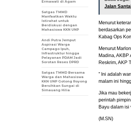
Ermawati di Agam
Jalan Santa
Satgas TMMD
Manfaatkan Waktu
Istirahat untuk
Menurut ketera
Berdiskusi dengan
berdasarkan pe
Mahasiswa KKN UNP
Kabag Ops Komp
Andi Putra Jemput
Aspirasi Warga
Menurut Marlon,
Campago Ipuh,
Infrastruktur hingga
Madina, AKBP A
Pelayanan PDAM Jadi
Sorotan Reses DPRD
Reskrim, AKP Ta
Satgas TMMD Bersama
” Ini adalah wa
Warga dan Mahasiswa
malam ini hingg
KKN UNP Gotong Royong
Bersihkan Sungai di
Simauang Hilia
Jika mau bekerj
perintah pimpin
Bayu dalam isi 
(M.SN)