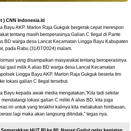
t ) CNN Indonesia.Id
a Bayu AKP. Marlon Raja Gukguk bergerak cepat merespon
kat tentang masih beroperasinya Galian C Ilegal di Pante
lias BD warga desa Lancat Kecamatan Lingga Bayu Kabupaten
al, pada Rabu (31/07/2024) malam.
formasi yang disampaikan masyarakat tentang beroperasinya
ntai gaul milik A alias BD warga desa Lancat Kecamatan
polsek Lingga Bayu AKP. Marlon Raja Gukguk beserta tim
e lokasi galian C Ilegal tersebut.
a Bayu kepada awak media mengatakan,”Kita tadi sekitar
 mendatangi lokasi galian C miliki A alias BD, kita juga
as ini untuk yang terakhir kalinya kita melakukan himbauan,
perasi lagi maka akan langsung ditindak,” tegas nya.
Semarakkan HUT RI ke 80, Nagari Gadut gelar kegiatan