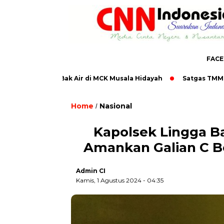
FAC
129 Pasang Bak Air di MCK Musala Hidayah
Satgas TMMD ke-1
Home
Nasional
/
Kapolsek Lingga B
Amankan Galian C B
Admin CI
Kamis, 1 Agustus 2024 - 04:35