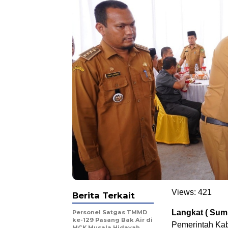
Views:
421
Berita Terkait
Langkat ( Sum
Personel Satgas TMMD
ke-129 Pasang Bak Air di
Pemerintah Kab
MCK Musala Hidayah