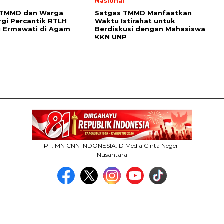
l
Nasional
 TMMD dan Warga
Satgas TMMD Manfaatkan
rgi Percantik RTLH
Waktu Istirahat untuk
bu Ermawati di Agam
Berdiskusi dengan Mahasiswa
KKN UNP
PT.IMN CNN INDONESIA.ID Media Cinta Negeri
Nusantara
MEDIA NETWORK
facebook.com
google.co.id
instagram.com
web.whatsapp.com