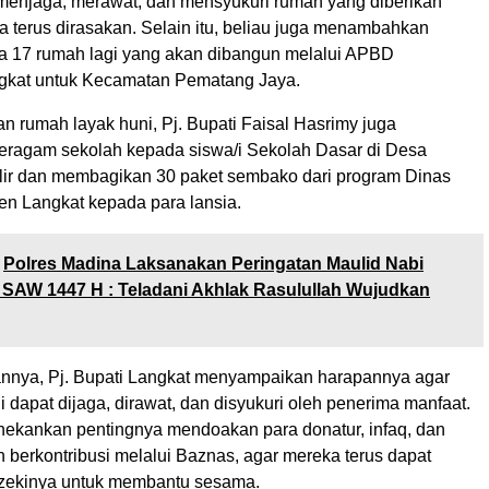
menjaga, merawat, dan mensyukuri rumah yang diberikan
a terus dirasakan. Selain itu, beliau juga menambahkan
 17 rumah lagi yang akan dibangun melalui APBD
gkat untuk Kecamatan Pematang Jaya.
n rumah layak huni, Pj. Bupati Faisal Hasrimy juga
ragam sekolah kepada siswa/i Sekolah Dasar di Desa
lir dan membagikan 30 paket sembako dari program Dinas
en Langkat kepada para lansia.
Polres Madina Laksanakan Peringatan Maulid Nabi
AW 1447 H : Teladani Akhlak Rasulullah Wujudkan
nya, Pj. Bupati Langkat menyampaikan harapannya agar
 dapat dijaga, dirawat, dan disyukuri oleh penerima manfaat.
nekankan pentingnya mendoakan para donatur, infaq, dan
h berkontribusi melalui Baznas, agar mereka terus dapat
ezekinya untuk membantu sesama.