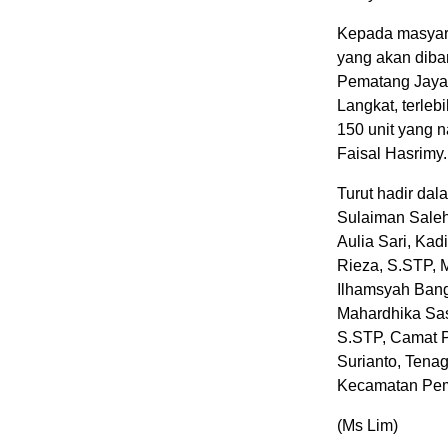
Kepada masyara
yang akan dib
Pematang Jaya.
Langkat, terle
150 unit yang n
Faisal Hasrimy.
Turut hadir dal
Sulaiman Saleh
Aulia Sari, Kad
Rieza, S.STP, M
Ilhamsyah Bang
Mahardhika Sas
S.STP, Camat P
Surianto, Tenag
Kecamatan Pem
(Ms Lim)