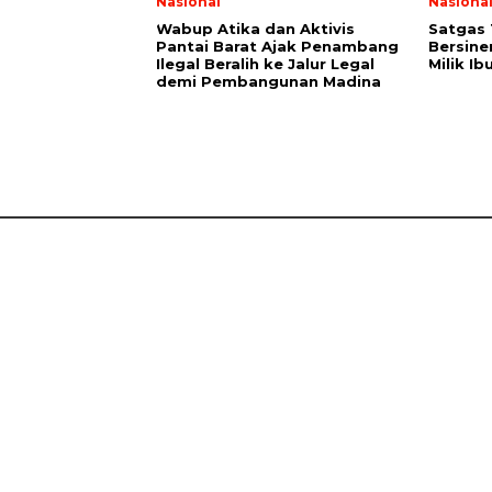
Nasional
Nasiona
Wabup Atika dan Aktivis
Satgas
Pantai Barat Ajak Penambang
Bersine
Ilegal Beralih ke Jalur Legal
Milik I
demi Pembangunan Madina