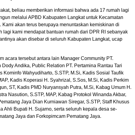
kat, beliau memberikan informasi bahwa ada 17 rumah lagi
angun melalui APBD Kabupaten Langkat untuk Kecamatan
 Kami akan terus berupaya menuntaskan kemiskinan di
bih lagi kami mendapat bantuan rumah dari DPR RI sebanyak
antinya akan disebar di seluruh Kabupaten Langkat, ucap
am acara tersebut antara lain Manager Community PT.
 Dody Andika, Public Relation PT. Pertamina Rantau Tari
is Kominfo Wahyudiharto, S.STP, M.Si, Kadis Sosial Taufik
AP, Kadis Koperasi H. Syahrizal, S.Sos, M.Si, Kadis Perkim
un, ST, Kadis PMD Nuryansyah Putra, M.Si, Kabag Umum H.
tra Nasution, S.STP, MAP, Kabag Protokol Winanda Akbar,
ematang Jaya Dian Kurniawan Siregar, S.STP, Staff Khusus
a Ahli Bupati H. Sujarno, serta seluruh kepala desa se-
atang Jaya dan Forkopimcam Pematang Jaya.