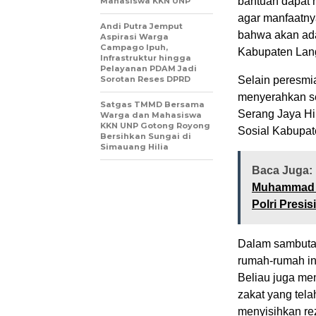
bantuan dapat 
Mahasiswa KKN UNP
agar manfaatny
Andi Putra Jemput
bahwa akan ada
Aspirasi Warga
Campago Ipuh,
Kabupaten Lan
Infrastruktur hingga
Pelayanan PDAM Jadi
Sorotan Reses DPRD
Selain peresmia
menyerahkan se
Satgas TMMD Bersama
Serang Jaya Hi
Warga dan Mahasiswa
KKN UNP Gotong Royong
Sosial Kabupat
Bersihkan Sungai di
Simauang Hilia
Baca Juga:
Muhammad S
Polri Presisi
Dalam sambutan
rumah-rumah ini
Beliau juga me
zakat yang tela
menyisihkan r