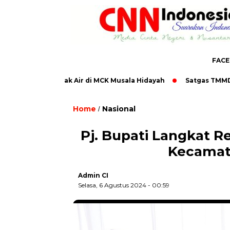
FAC
29 Pasang Bak Air di MCK Musala Hidayah
Satgas TMMD ke-12
Home
Nasional
/
Pj. Bupati Langkat 
Kecamat
Admin CI
Selasa, 6 Agustus 2024 - 00:59