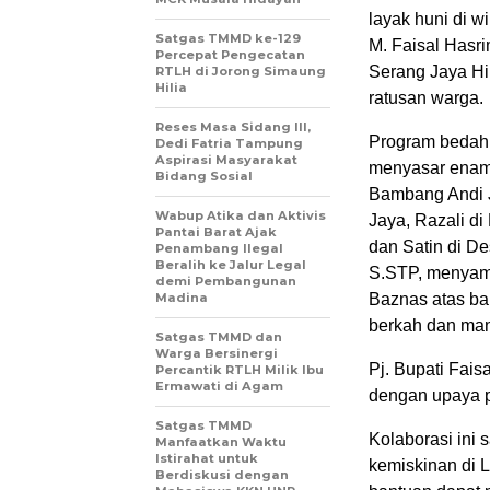
layak huni di w
Satgas TMMD ke-129
M. Faisal Hasr
Percepat Pengecatan
Serang Jaya Hi
RTLH di Jorong Simaung
Hilia
ratusan warga.
Reses Masa Sidang III,
Program bedah 
Dedi Fatria Tampung
Aspirasi Masyarakat
menyasar enam
Bidang Sosial
Bambang Andi 
Wabup Atika dan Aktivis
Jaya, Razali di
Pantai Barat Ajak
dan Satin di D
Penambang Ilegal
Beralih ke Jalur Legal
S.STP, menyamp
demi Pembangunan
Madina
Baznas atas ban
berkah dan man
Satgas TMMD dan
Warga Bersinergi
Pj. Bupati Fai
Percantik RTLH Milik Ibu
Ermawati di Agam
dengan upaya p
Satgas TMMD
Kolaborasi ini 
Manfaatkan Waktu
Istirahat untuk
kemiskinan di L
Berdiskusi dengan