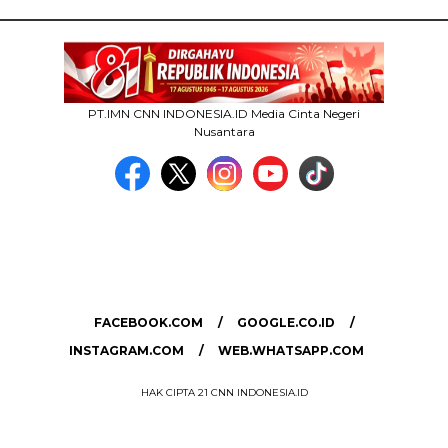
PT.IMN CNN INDONESIA.ID Media Cinta Negeri
Nusantara
MEDIA NETWORK
facebook.com
google.co.id
instagram.com
web.whatsapp.com
FACEBOOK.COM
GOOGLE.CO.ID
INSTAGRAM.COM
WEB.WHATSAPP.COM
HAK CIPTA 21 CNN INDONESIA.ID