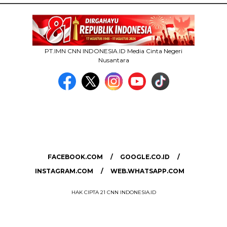
PT.IMN CNN INDONESIA.ID Media Cinta Negeri
Nusantara
MEDIA NETWORK
facebook.com
google.co.id
instagram.com
web.whatsapp.com
FACEBOOK.COM
GOOGLE.CO.ID
INSTAGRAM.COM
WEB.WHATSAPP.COM
HAK CIPTA 21 CNN INDONESIA.ID