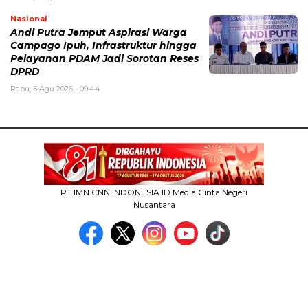
Nasional
Andi Putra Jemput Aspirasi Warga
Campago Ipuh, Infrastruktur hingga
Pelayanan PDAM Jadi Sorotan Reses
DPRD
Rabu, 5 Agu 2026 - 09:44
PT.IMN CNN INDONESIA.ID Media Cinta Negeri
Nusantara
MEDIA NETWORK
facebook.com
google.co.id
instagram.com
web.whatsapp.com