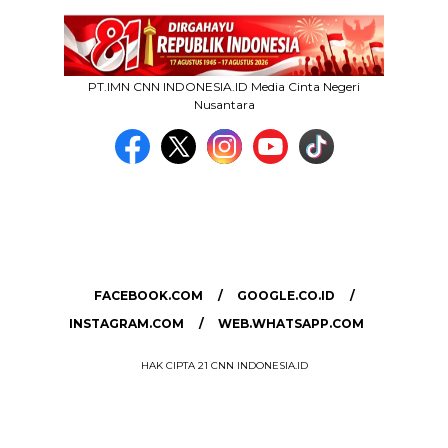
PT.IMN CNN INDONESIA.ID Media Cinta Negeri
Nusantara
MEDIA NETWORK
facebook.com
google.co.id
instagram.com
web.whatsapp.com
FACEBOOK.COM
GOOGLE.CO.ID
INSTAGRAM.COM
WEB.WHATSAPP.COM
HAK CIPTA 21 CNN INDONESIA.ID