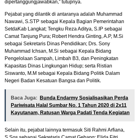
dipertanggungjawabkan,” tutupnya.
Pejabat yang dilantik di antaranya adalah Muhammad
Nawawi, S.STP sebagai Kepala Bagian Pemerintahan
SetdaKab Langkat; Tengku Reza Aditya, S.IP sebagai
Camat Tanjung Pura; Robert Hendra Ginting, A.P, M.Si
sebagai Sekretaris Dinas Pendidikan; Drs. Sony
Muhammad Ichsan, M.Si sebagai Kepala Bidang
Pengelolaan Sampah, Limbah B3, dan Peningkatan
Kapasitas Dinas Lingkungan Hidup; serta Ristian
Siswanto, M.M sebagai Kepala Bidang Politik Dalam
Negeri Badan Kesatuan Bangsa dan Politik.
Baca Juga:
Bunda Endarmy Sosialisasikan Perda
Pariwisata Halal Sumbar No. 1 Tahun 2020 di 2x11
Kayutanam, Ratusan Warga Padati Tenda Kegiatan
Selain itu, pejabat lainnya termasuk Siti Rahmi Arfiana,
S.Sos sebagai Sekretaris Camat Gebang; Elida Fitri