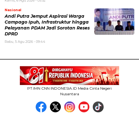
Kamis, 6 Agu 2026 - 05:52
Nasional
Andi Putra Jemput Aspirasi Warga
Campago Ipuh, Infrastruktur hingga
Pelayanan PDAM Jadi Sorotan Reses
DPRD
Rabu, 5 Agu 2026 - 09:44
PT.IMN CNN INDONESIA.ID Media Cinta Negeri
Nusantara
MEDIA NETWORK
facebook.com
google.co.id
instagram.com
web.whatsapp.com