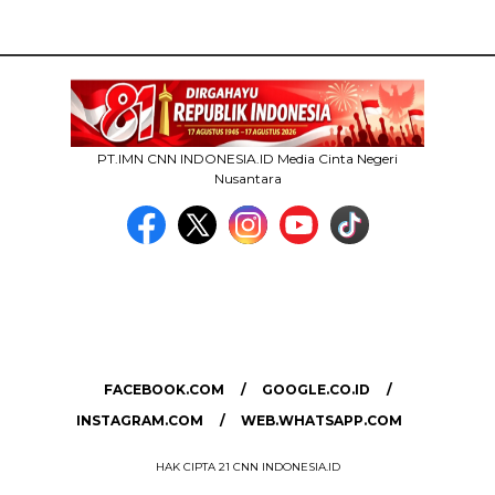
PT.IMN CNN INDONESIA.ID Media Cinta Negeri
Nusantara
MEDIA NETWORK
facebook.com
google.co.id
instagram.com
web.whatsapp.com
FACEBOOK.COM
GOOGLE.CO.ID
INSTAGRAM.COM
WEB.WHATSAPP.COM
HAK CIPTA 21 CNN INDONESIA.ID