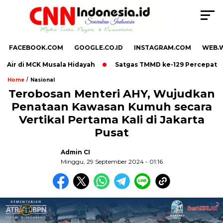
FACEBOOK.COM
GOOGLE.CO.ID
INSTAGRAM.COM
WEB.
ir di MCK Musala Hidayah
Satgas TMMD ke-129 Percepat Peng
/
Home
Nasional
Terobosan Menteri AHY, Wujudkan
Penataan Kawasan Kumuh secara
Vertikal Pertama Kali di Jakarta
Pusat
Admin CI
Minggu, 29 September 2024 - 01:16