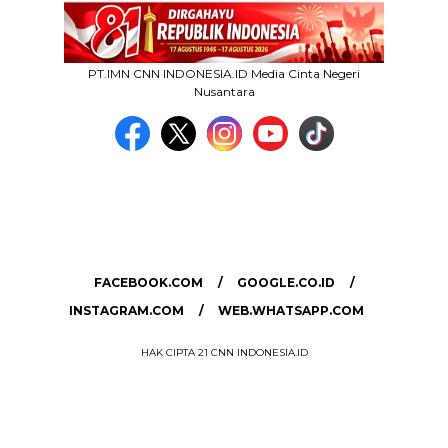
PT.IMN CNN INDONESIA.ID Media Cinta Negeri
Nusantara
MEDIA NETWORK
facebook.com
google.co.id
instagram.com
web.whatsapp.com
FACEBOOK.COM
GOOGLE.CO.ID
INSTAGRAM.COM
WEB.WHATSAPP.COM
HAK CIPTA 21 CNN INDONESIA.ID