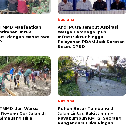
l
Nasional
 TMMD Manfaatkan
Andi Putra Jemput Aspirasi
stirahat untuk
Warga Campago Ipuh,
usi dengan Mahasiswa
Infrastruktur hingga
P
Pelayanan PDAM Jadi Sorotan
Reses DPRD
l
Nasional
 TMMD dan Warga
Pohon Besar Tumbang di
Royong Cor Jalan di
Jalan Lintas Bukittinggi–
Simauang Hilia
Payakumbuh KM 12, Seorang
Pengendara Luka Ringan