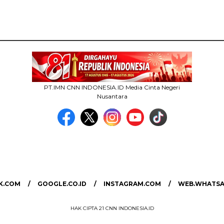
PT.IMN CNN INDONESIA.ID Media Cinta Negeri
Nusantara
MEDIA NETWORK
facebook.com
google.co.id
instagram.com
web.whatsapp.com
K.COM
GOOGLE.CO.ID
INSTAGRAM.COM
WEB.WHATSA
HAK CIPTA 21 CNN INDONESIA.ID