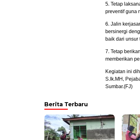
5. Tetap laksan
preventif guna 
6. Jalin kerjas
bersinergi den
baik dari unsur 
7. Tetap berik
memberikan pe
Kegiatan ini d
S.Ik.MH, Pejab
Sumbar.(FJ)
Berita Terbaru