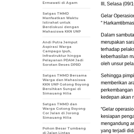
Ermawati di Agam
III, Selasa (09
Satgas TMMD
Gelar Operasio
Manfaatkan Waktu
Istirahat untuk
“ Harkamtibmas
Berdiskusi dengan
Mahasiswa KKN UNP
Dalam sambuta
merupakan sara
Andi Putra Jemput
Aspirasi Warga
terhadap pelaks
Campago Ipuh,
Infrastruktur hingga
keberhasilan m
Pelayanan PDAM Jadi
oleh unsur pel
Sorotan Reses DPRD
Sehingga pimpi
Satgas TMMD Bersama
Warga dan Mahasiswa
memberikan ara
KKN UNP Gotong Royong
Bersihkan Sungai di
perkembangan s
Simauang Hilia
kedepan akan m
Satgas TMMD dan
Warga Gotong Royong
“Gelar operasio
Cor Jalan di Jorong
kesiapan penga
Simauang Hilia
mengandung art
Pohon Besar Tumbang
yang terjadi d
di Jalan Lintas