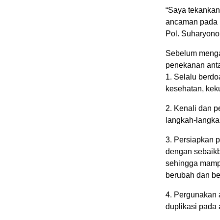
“Saya tekankan 
ancaman pada lo
Pol. Suharyono
Sebelum menga
penekanan anta
1. Selalu berd
kesehatan, kek
2. Kenali dan 
langkah-langk
3. Persiapkan 
dengan sebaikb
sehingga mampu
berubah dan b
4. Pergunakan 
duplikasi pada