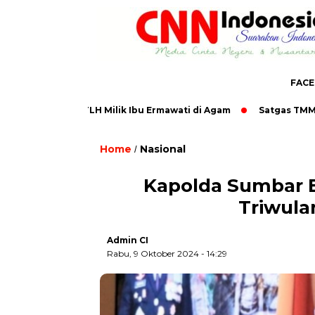
FAC
rcantik RTLH Milik Ibu Ermawati di Agam
Satgas TMMD Manf
Home
Nasional
/
Kapolda Sumbar B
Triwula
Admin CI
Rabu, 9 Oktober 2024 - 14:29