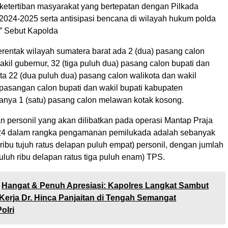
etertiban masyarakat yang bertepatan dengan Pilkada
 2024-2025 serta antisipasi bencana di wilayah hukum polda
,” Sebut Kapolda
erentak wilayah sumatera barat ada 2 (dua) pasang calon
kil gubernur, 32 (tiga puluh dua) pasang calon bupati dan
rta 22 (dua puluh dua) pasang calon walikota dan wakil
 pasangan calon bupati dan wakil bupati kabupaten
nya 1 (satu) pasang calon melawan kotak kosong.
n personil yang akan dilibatkan pada operasi Mantap Praja
24 dalam rangka pengamanan pemilukada adalah sebanyak
ribu tujuh ratus delapan puluh empat) personil, dengan jumlah
uluh ribu delapan ratus tiga puluh enam) TPS.
Hangat & Penuh Apresiasi: Kapolres Langkat Sambut
erja Dr. Hinca Panjaitan di Tengah Semangat
olri