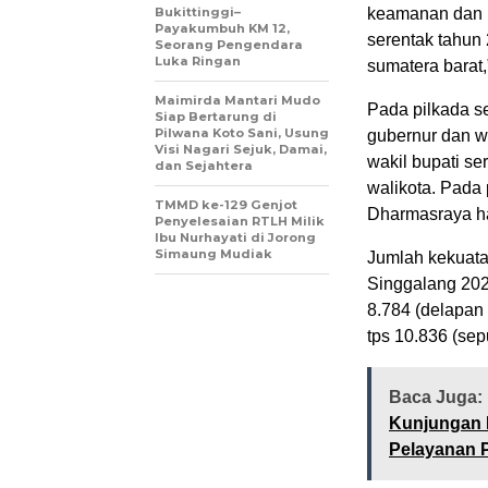
Bukittinggi–
keamanan dan k
Payakumbuh KM 12,
serentak tahun
Seorang Pengendara
Luka Ringan
sumatera barat
Maimirda Mantari Mudo
Pada pilkada s
Siap Bertarung di
Pilwana Koto Sani, Usung
gubernur dan wa
Visi Nagari Sejuk, Damai,
wakil bupati se
dan Sejahtera
walikota. Pada
TMMD ke-129 Genjot
Dharmasraya ha
Penyelesaian RTLH Milik
Ibu Nurhayati di Jorong
Simaung Mudiak
Jumlah kekuata
Singgalang 20
8.784 (delapan 
tps 10.836 (sep
Baca Juga:
Kunjungan K
Pelayanan P