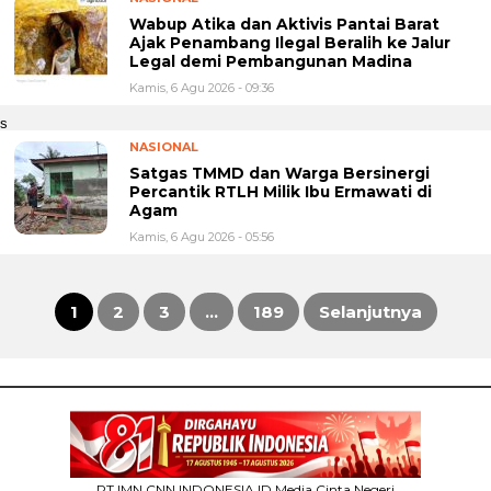
Wabup Atika dan Aktivis Pantai Barat
Ajak Penambang Ilegal Beralih ke Jalur
Legal demi Pembangunan Madina
Kamis, 6 Agu 2026 - 09:36
s
NASIONAL
Satgas TMMD dan Warga Bersinergi
Percantik RTLH Milik Ibu Ermawati di
Agam
Kamis, 6 Agu 2026 - 05:56
1
2
3
…
189
Selanjutnya
Paginasi
pos
PT.IMN CNN INDONESIA.ID Media Cinta Negeri