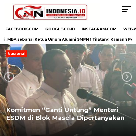
FACEBOOK.COM
GOOGLE.CO.ID
INSTAGRAM.COM
WEB.
i, MBA sebagai Ketua Umum Alumni SMPN 1 Tilatang Kamang Perio
Nasional
Next
Previous
Komitmen “Ganti Untung” Menteri
ESDM di Blok Masela Dipertanyakan