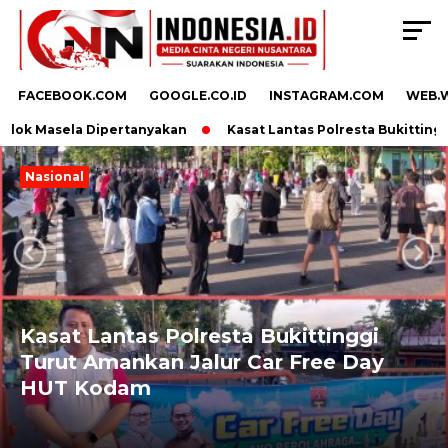
FACEBOOK.COM
GOOGLE.CO.ID
INSTAGRAM.COM
WEB.
ok Masela Dipertanyakan
Kasat Lantas Polresta Bukittinggi
Nasional
Next
Previous
Kasat Lantas Polresta Bukittinggi
Turut Amankan Jalur Car Free Day
HUT Kodam