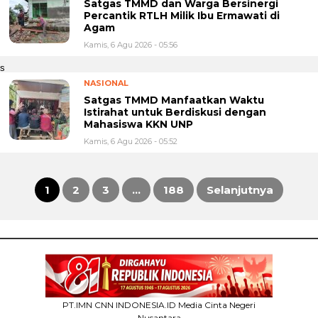
Satgas TMMD dan Warga Bersinergi
Percantik RTLH Milik Ibu Ermawati di
Agam
Kamis, 6 Agu 2026 - 05:56
s
NASIONAL
Satgas TMMD Manfaatkan Waktu
Istirahat untuk Berdiskusi dengan
Mahasiswa KKN UNP
Kamis, 6 Agu 2026 - 05:52
1
2
3
…
188
Selanjutnya
Paginasi
pos
PT.IMN CNN INDONESIA.ID Media Cinta Negeri
Nusantara