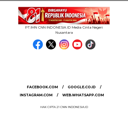
PT.IMN CNN INDONESIA.ID Media Cinta Negeri
Nusantara
MEDIA NETWORK
facebook.com
google.co.id
instagram.com
web.whatsapp.com
FACEBOOK.COM
GOOGLE.CO.ID
INSTAGRAM.COM
WEB.WHATSAPP.COM
HAK CIPTA 21 CNN INDONESIA.ID