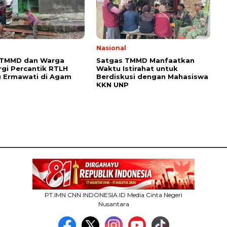
l
Nasional
 TMMD dan Warga
Satgas TMMD Manfaatkan
rgi Percantik RTLH
Waktu Istirahat untuk
bu Ermawati di Agam
Berdiskusi dengan Mahasiswa
KKN UNP
PT.IMN CNN INDONESIA.ID Media Cinta Negeri
Nusantara