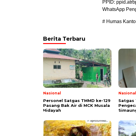
PPID: ppid.atrb
WhatsApp Peng
# Humas Kanto
Berita Terbaru
Nasional
Nasiona
Personel Satgas TMMD ke-129
Satgas
Pasang Bak Air di MCK Musala
Pengeca
Hidayah
Simaung