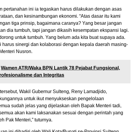
m pertanahan ini ia tegaskan harus dilakukan dengan asas
rataan, dan kesinambungan ekonomi. “Atas dasar itu kami
ngan tiga prinsip, bagaimana caranya? Yang besar jangan
kan dia tumbuh, tapi jangan dikasih kesempatan ekspansi lagi.
 dorong untuk tumbuh. Yang belum ada kita buat supaya ada.
i harus sinergi dan kolaborasi dengan kepala daerah masing-
Menteri Nusron.
Wamen ATR/Waka BPN Lantik 78 Pejabat Fungsional,
ofesionalisme dan Integritas
tersebut, Wakil Gubernur Sulteng, Reny Lamadjido,
kungannya untuk ikut menyukseskan pengelolaan
mua sudah jelas yang dijelaskan oleh Bapak Menteri tadi,
 semua akan kami laksanakan sesuai dengan perintah yang
h Pak Menteri,” tuturnya.
n ini dihadiri oleh Wali Kota/Bupati se-Provinsi Sulteng.