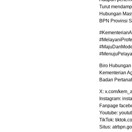
Turut mendampi
Hubungan Masya
BPN Provinsi Su
#Kementerian
#MelayaniProfe
#MajuDanMode
#MenujuPelay
Biro Hubungan
Kementerian Ag
Badan Pertana
X: x.com/kem_a
Instagram: ins
Fanpage faceb
Youtube: yout
TikTok: tiktok
Situs: atrbpn.go