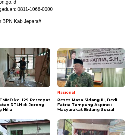
pn.go.id
aduan: 0811-1068-0000
r BPN Kab Jepara#
l
Nasional
 TMMD ke-129 Percepat
Reses Masa Sidang III, Dedi
tan RTLH di Jorong
Fatria Tampung Aspirasi
 Hilia
Masyarakat Bidang Sosial