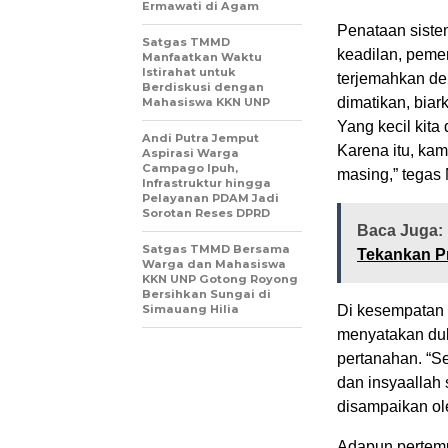
Ermawati di Agam
Penataan siste
Satgas TMMD
keadilan, peme
Manfaatkan Waktu
Istirahat untuk
terjemahkan de
Berdiskusi dengan
dimatikan, biar
Mahasiswa KKN UNP
Yang kecil kita
Andi Putra Jemput
Karena itu, kam
Aspirasi Warga
Campago Ipuh,
masing,” tegas 
Infrastruktur hingga
Pelayanan PDAM Jadi
Sorotan Reses DPRD
Baca Juga:
Satgas TMMD Bersama
Tekankan Pr
Warga dan Mahasiswa
KKN UNP Gotong Royong
Bersihkan Sungai di
Simauang Hilia
Di kesempatan 
menyatakan du
pertanahan. “Se
dan insyaallah
disampaikan ole
Adapun pertemua