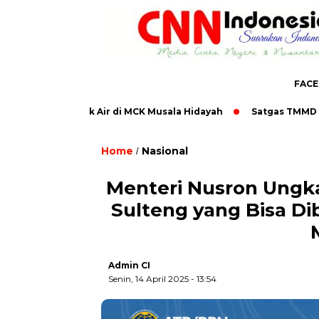
FAC
Pasang Bak Air di MCK Musala Hidayah
Satgas TMMD ke-129 P
Home
Nasional
/
Menteri Nusron Ungka
Sulteng yang Bisa D
Admin CI
Senin, 14 April 2025 - 13:54