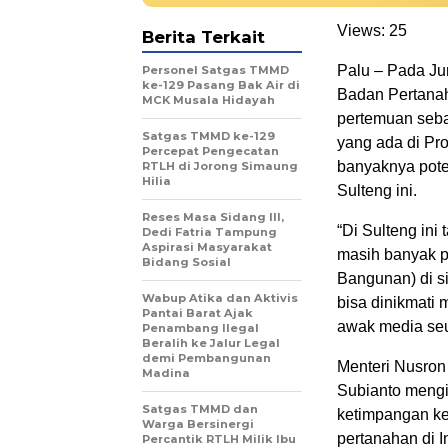
Views:
25
Berita Terkait
Palu – Pada Ju
Personel Satgas TMMD
ke-129 Pasang Bak Air di
Badan Pertana
MCK Musala Hidayah
pertemuan seba
Satgas TMMD ke-129
yang ada di Pro
Percepat Pengecatan
banyaknya pote
RTLH di Jorong Simaung
Hilia
Sulteng ini.
Reses Masa Sidang III,
“Di Sulteng ini 
Dedi Fatria Tampung
Aspirasi Masyarakat
masih banyak 
Bidang Sosial
Bangunan) di si
Wabup Atika dan Aktivis
bisa dinikmati 
Pantai Barat Ajak
awak media seu
Penambang Ilegal
Beralih ke Jalur Legal
demi Pembangunan
Menteri Nusron
Madina
Subianto meng
Satgas TMMD dan
ketimpangan kep
Warga Bersinergi
pertanahan di I
Percantik RTLH Milik Ibu