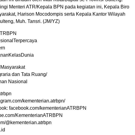
ngi Menteri ATR/Kepala BPN pada kegiatan ini, Kepala Biro
rakat, Harison Mocodompis serta Kepala Kantor Wilayah
lteng, Muh. Tansri. (JM/YZ)
ATRBPN
sionalTerpercaya
rn
ananKelasDunia
 Masyarakat
raria dan Tata Ruang/
han Nasional
trbpn
tagram.com/kementerian.atrbpn/
ook: facebook.com/kementerianATRBPN
ube.com/KementerianATRBPN
.com/@kementerian.atrbpn
.id