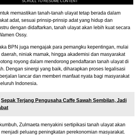
SCROLL TO RESUME CONTENT
untuk memastikan tanah-tanah ulayat tetap berada dalam
kat adat, sesuai prinsip-prinsip adat yang hidup dan
tru dengan didaftarkan, tanah ulayat akan lebih kuat secara
 Wamen Ossy.
a BPN juga mengajak para pemangku kepentingan, mulai
h daerah, niniak mamak, hingga akademisi dan masyarakat
rgotong royong dalam mendorong pendaftaran tanah ulayat di
h. Dengan sinergi yang baik, diharapkan proses legalisasi
 berjalan lancar dan memberi manfaat nyata bagi masyarakat
eluruh Indonesia.
Sepak Terjang Pengusaha Caffe Sawah Sembilan, Jadi
abat
kumbuh, Zulmaeta menyakini sertipikasi tanah ulayat akan
 menjadi peluang peningkatan perekonomian masyarakat.