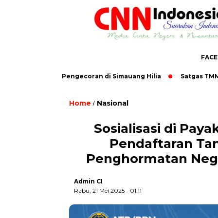
FAC
us Kebut Pengecoran di Simauang Hilia
Satgas TMMD ke-129
Home
Nasional
,
/
Sosialisasi di Pa
Pendaftaran Tan
Penghormatan Negar
Admin CI
Rabu, 21 Mei 2025 - 01:11