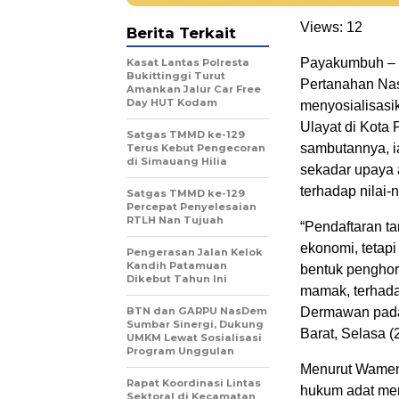
Views:
12
Berita Terkait
Payakumbuh – W
Kasat Lantas Polresta
Bukittinggi Turut
Pertanahan Na
Amankan Jalur Car Free
Day HUT Kodam
menyosialisasi
Ulayat di Kota
Satgas TMMD ke-129
sambutannya, i
Terus Kebut Pengecoran
di Simauang Hilia
sekadar upaya 
terhadap nilai-
Satgas TMMD ke-129
Percepat Penyelesaian
RTLH Nan Tujuah
“Pendaftaran t
ekonomi, tetapi 
Pengerasan Jalan Kelok
Kandih Patamuan
bentuk penghor
Dikebut Tahun Ini
mamak, terhadap
BTN dan GARPU NasDem
Dermawan pada
Sumbar Sinergi, Dukung
Barat, Selasa (
UMKM Lewat Sosialisasi
Program Unggulan
Menurut Wamen
Rapat Koordinasi Lintas
hukum adat mem
Sektoral di Kecamatan