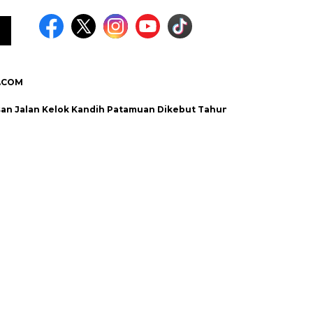
.COM
Kelok Kandih Patamuan Dikebut Tahun Ini
BTN dan GARPU Na