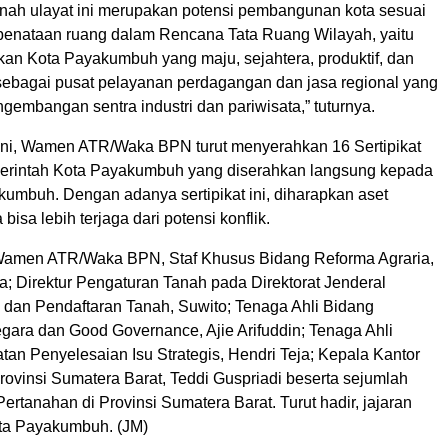
nah ulayat ini merupakan potensi pembangunan kota sesuai
penataan ruang dalam Rencana Tata Ruang Wilayah, yaitu
an Kota Payakumbuh yang maju, sejahtera, produktif, dan
 sebagai pusat pelayanan perdagangan dan jasa regional yang
embangan sentra industri dan pariwisata,” tuturnya.
ini, Wamen ATR/Waka BPN turut menyerahkan 16 Sertipikat
erintah Kota Payakumbuh yang diserahkan langsung kepada
kumbuh. Dengan adanya sertipikat ini, diharapkan aset
bisa lebih terjaga dari potensi konflik.
amen ATR/Waka BPN, Staf Khusus Bidang Reforma Agraria,
a; Direktur Pengaturan Tanah pada Direktorat Jenderal
dan Pendaftaran Tanah, Suwito; Tenaga Ahli Bidang
egara dan Good Governance, Ajie Arifuddin; Tenaga Ahli
an Penyelesaian Isu Strategis, Hendri Teja; Kepala Kantor
ovinsi Sumatera Barat, Teddi Guspriadi beserta sejumlah
ertanahan di Provinsi Sumatera Barat. Turut hadir, jajaran
ta Payakumbuh. (JM)