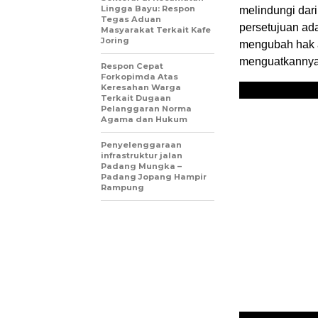
Lingga Bayu: Respon
melindungi dari
Tegas Aduan
persetujuan ad
Masyarakat Terkait Kafe
Joring
mengubah hak a
menguatkannya 
Respon Cepat
Forkopimda Atas
Keresahan Warga
Terkait Dugaan
Pelanggaran Norma
Agama dan Hukum
Penyelenggaraan
infrastruktur jalan
Padang Mungka –
Padang Jopang Hampir
Rampung