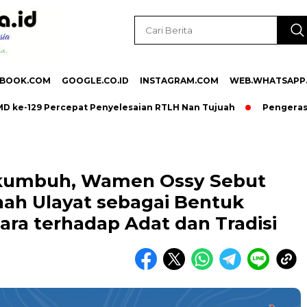
EBOOK.COM
GOOGLE.CO.ID
INSTAGRAM.COM
WEB.WHATSAPP
 Percepat Penyelesaian RTLH Nan Tujuah
Pengerasan Jalan 
yakumbuh, Wamen Ossy Sebut
ah Ulayat sebagai Bentuk
a terhadap Adat dan Tradisi