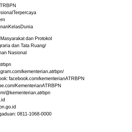
ATRBPN
sionalTerpercaya
rn
ananKelasDunia
Masyarakat dan Protokol
raria dan Tata Ruang/
han Nasional
trbpn
tagram.com/kementerian.atrbpn/
ook: facebook.com/kementerianATRBPN
ube.com/KementerianATRBPN
.com/@kementerian.atrbpn
.id
pn.go.id
aduan: 0811-1068-0000