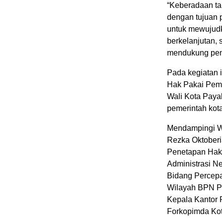
“Keberadaan ta
dengan tujuan 
untuk mewujudk
berkelanjutan,
mendukung peng
Pada kegiatan 
Hak Pakai Pem
Wali Kota Paya
pemerintah kota 
Mendampingi W
Rezka Oktoberi
Penetapan Hak 
Administrasi N
Bidang Percepat
Wilayah BPN Pr
Kepala Kantor P
Forkopimda Ko