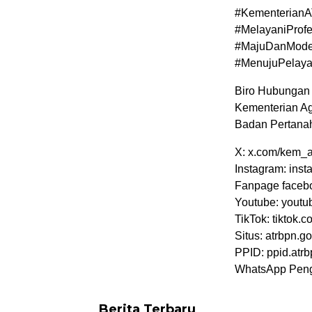
#Kementerian
#MelayaniProfe
#MajuDanMode
#MenujuPelay
Biro Hubungan 
Kementerian Ag
Badan Pertana
X: x.com/kem_a
Instagram: ins
Fanpage faceb
Youtube: yout
TikTok: tiktok
Situs: atrbpn.go
PPID: ppid.atrb
WhatsApp Peng
Berita Terbaru