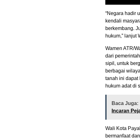
“Negara hadir 
kendali masyara
berkembang. Jus
hukum,” lanjut
Wamen ATR/Wak
dari pemerinta
sipil, untuk be
berbagai wilaya
tanah ini dapat
hukum adat di s
Baca Juga:
Incaran Pej
Wali Kota Paya
bermanfaat dan