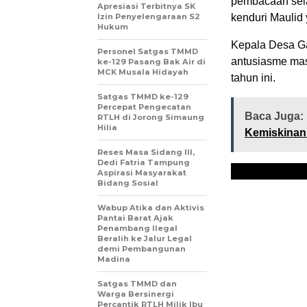
pembacaan sela
Apresiasi Terbitnya SK
Izin Penyelengaraan S2
kenduri Maulid
Hukum
Kepala Desa Ga
Personel Satgas TMMD
antusiasme mas
ke-129 Pasang Bak Air di
MCK Musala Hidayah
tahun ini.
Satgas TMMD ke-129
Percepat Pengecatan
Baca Juga:
RTLH di Jorong Simaung
Hilia
Kemiskinan
Reses Masa Sidang III,
Dedi Fatria Tampung
Aspirasi Masyarakat
Bidang Sosial
Wabup Atika dan Aktivis
Pantai Barat Ajak
Penambang Ilegal
Beralih ke Jalur Legal
demi Pembangunan
Madina
Satgas TMMD dan
Warga Bersinergi
Percantik RTLH Milik Ibu