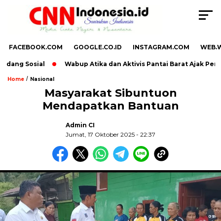
FACEBOOK.COM
GOOGLE.CO.ID
INSTAGRAM.COM
WEB.
dang Sosial
Wabup Atika dan Aktivis Pantai Barat Ajak Pena
/
Home
Nasional
Masyarakat Sibuntuon
Mendapatkan Bantuan
Admin CI
Jumat, 17 Oktober 2025 - 22:37