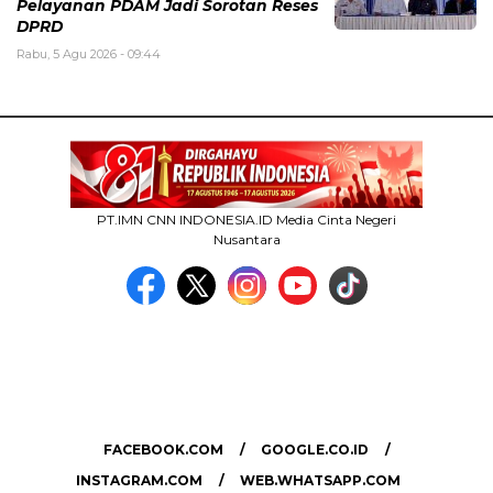
Pelayanan PDAM Jadi Sorotan Reses
DPRD
Rabu, 5 Agu 2026 - 09:44
PT.IMN CNN INDONESIA.ID Media Cinta Negeri
Nusantara
MEDIA NETWORK
facebook.com
google.co.id
instagram.com
web.whatsapp.com
FACEBOOK.COM
GOOGLE.CO.ID
INSTAGRAM.COM
WEB.WHATSAPP.COM