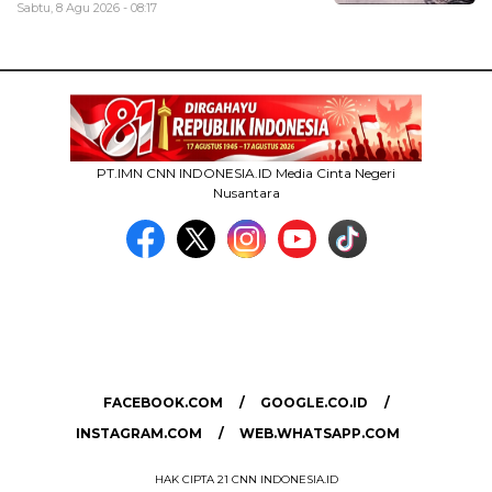
Sabtu, 8 Agu 2026 - 08:17
PT.IMN CNN INDONESIA.ID Media Cinta Negeri
Nusantara
MEDIA NETWORK
facebook.com
google.co.id
instagram.com
web.whatsapp.com
FACEBOOK.COM
GOOGLE.CO.ID
INSTAGRAM.COM
WEB.WHATSAPP.COM
HAK CIPTA 21 CNN INDONESIA.ID