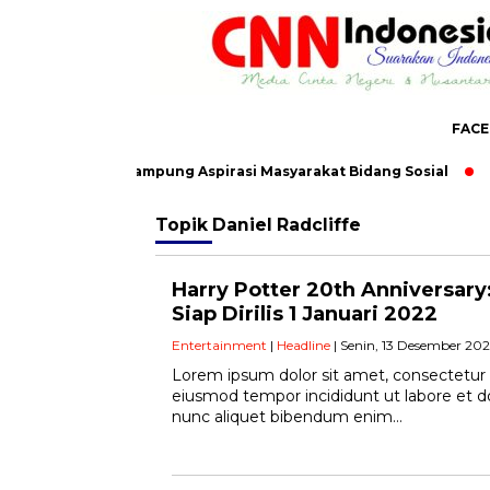
FAC
III, Dedi Fatria Tampung Aspirasi Masyarakat Bidang Sosial
W
Topik
Daniel Radcliffe
Harry Potter 20th Anniversary
Siap Dirilis 1 Januari 2022
Entertainment
|
Headline
| Senin, 13 Desember 2021
Lorem ipsum dolor sit amet, consectetur a
eiusmod tempor incididunt ut labore et 
nunc aliquet bibendum enim…