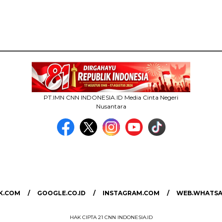
PT.IMN CNN INDONESIA.ID Media Cinta Negeri
Nusantara
MEDIA NETWORK
facebook.com
google.co.id
instagram.com
web.whatsapp.com
K.COM
GOOGLE.CO.ID
INSTAGRAM.COM
WEB.WHATSA
HAK CIPTA 21 CNN INDONESIA.ID