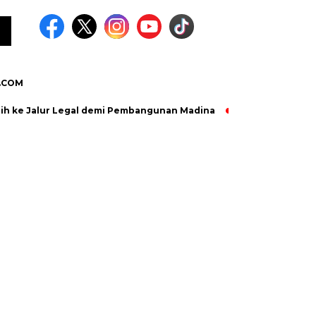
.COM
lih ke Jalur Legal demi Pembangunan Madina
Satgas TMMD dan