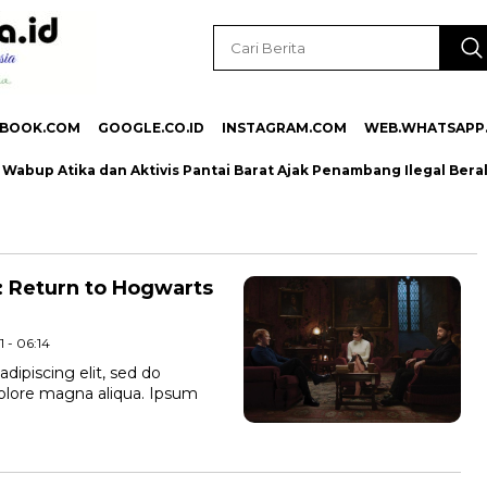
EBOOK.COM
GOOGLE.CO.ID
INSTAGRAM.COM
WEB.WHATSAPP
abup Atika dan Aktivis Pantai Barat Ajak Penambang Ilegal Bera
: Return to Hogwarts
 - 06:14
dipiscing elit, sed do
dolore magna aliqua. Ipsum