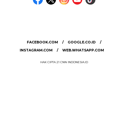
MEDIA NETWORK
facebook.com
google.co.id
instagram.com
web.whatsapp.com
FACEBOOK.COM
GOOGLE.CO.ID
INSTAGRAM.COM
WEB.WHATSAPP.COM
HAK CIPTA 21 CNN INDONESIA.ID