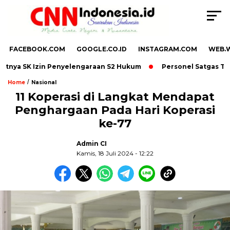
FACEBOOK.COM
GOOGLE.CO.ID
INSTAGRAM.COM
WEB.
itnya SK Izin Penyelengaraan S2 Hukum
Personel Satgas TMMD 
/
Home
Nasional
11 Koperasi di Langkat Mendapat
Penghargaan Pada Hari Koperasi
,
ke-77
Admin CI
Kamis, 18 Juli 2024 - 12:22