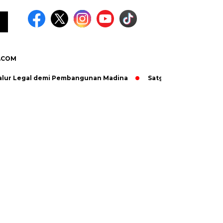
.COM
 Legal demi Pembangunan Madina
Satgas TMMD dan Warga Bers