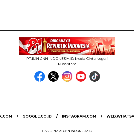
PT.IMN CNN INDONESIA.ID Media Cinta Negeri
Nusantara
MEDIA NETWORK
facebook.com
google.co.id
instagram.com
web.whatsapp.com
K.COM
GOOGLE.CO.ID
INSTAGRAM.COM
WEB.WHATSA
HAK CIPTA 21 CNN INDONESIA.ID