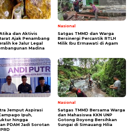
l
Nasional
tika dan Aktivis
Satgas TMMD dan Warga
Barat Ajak Penambang
Bersinergi Percantik RTLH
eralih ke Jalur Legal
Milik Ibu Ermawati di Agam
embangunan Madina
l
Nasional
tra Jemput Aspirasi
Satgas TMMD Bersama Warga
Campago Ipuh,
dan Mahasiswa KKN UNP
ruktur hingga
Gotong Royong Bersihkan
an PDAM Jadi Sorotan
Sungai di Simauang Hilia
DPRD