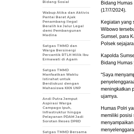
Bidang Sosial
Bidang Humas P
(17/7/2024).
Wabup Atika dan Aktivis
Pantai Barat Ajak
Penambang Ilegal
Kegiatan yang 
Beralih ke Jalur Legal
Wibowo tersebu
demi Pembangunan
Madina
Sumsel, para K
Polsek sejajar
Satgas TMMD dan
Warga Bersinergi
Percantik RTLH Milik Ibu
Kapolda Sumsel
Ermawati di Agam
Bidang Humas y
Satgas TMMD
“Saya menyampa
Manfaatkan Waktu
Istirahat untuk
penyelenggaraa
Berdiskusi dengan
Mahasiswa KKN UNP
meningkatkan p
ujarnya.
Andi Putra Jemput
Aspirasi Warga
Campago Ipuh,
Humas Polri yan
Infrastruktur hingga
memiliki posis
Pelayanan PDAM Jadi
Sorotan Reses DPRD
menyampaikan in
menyelenggarak
Satgas TMMD Bersama