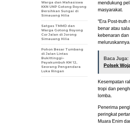
Warga dan Mahasiswa
mendukung pela
KKN UNP Gotong Royong
masyarakat.
Bersihkan Sungai di
Simauang Hilia
“Era Post-trut
Satgas TMMD dan
benar atau sala
Warga Gotong Royong
Cor Jalan di Jorong
kebenaran dan d
Simauang Hilia
meluruskannya,
Pohon Besar Tumbang
di Jalan Lintas
Bukittinggi–
Baca Juga:
Payakumbuh KM 12,
Polsek Woj
Seorang Pengendara
Luka Ringan
Kesempatan ra
tropi dan peng
lomba.
Penerima pengh
peringkat pert
Muara Enim dan