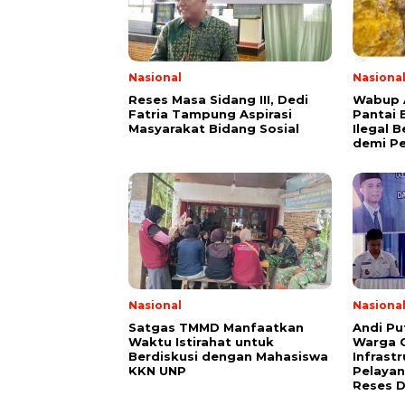
Nasional
Nasiona
Reses Masa Sidang III, Dedi
Wabup A
Fatria Tampung Aspirasi
Pantai 
Masyarakat Bidang Sosial
Ilegal B
demi P
Nasional
Nasiona
Satgas TMMD Manfaatkan
Andi Pu
Waktu Istirahat untuk
Warga 
Berdiskusi dengan Mahasiswa
Infrast
KKN UNP
Pelayan
Reses 