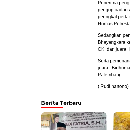
Penerima pengh
penguploadan w
peringkat pert
Humas Polresta
Sedangkan pem
Bhayangkara ke-
OKI dan juara II
Serta pemenang
juara I Bidhuma
Palembang.
( Rudi hartono)
Berita Terbaru