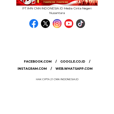
PT.IMN CNN INDONESIA.ID Media Cinta Negeri
Nusantara
MEDIA NETWORK
facebook.com
google.co.id
instagram.com
web.whatsapp.com
FACEBOOK.COM
GOOGLE.CO.ID
INSTAGRAM.COM
WEB.WHATSAPP.COM
HAK CIPTA 21 CNN INDONESIA.ID