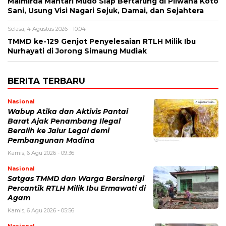
Maimirda Mantari Mudo Siap Bertarung di Pilwana Koto
Sani, Usung Visi Nagari Sejuk, Damai, dan Sejahtera
Selasa, 4 Agustus 2026 - 10:04
TMMD ke-129 Genjot Penyelesaian RTLH Milik Ibu
Nurhayati di Jorong Simaung Mudiak
BERITA TERBARU
Nasional
Wabup Atika dan Aktivis Pantai
Barat Ajak Penambang Ilegal
Beralih ke Jalur Legal demi
Pembangunan Madina
Kamis, 6 Agu 2026 - 09:36
Nasional
Satgas TMMD dan Warga Bersinergi
Percantik RTLH Milik Ibu Ermawati di
Agam
Kamis, 6 Agu 2026 - 05:56