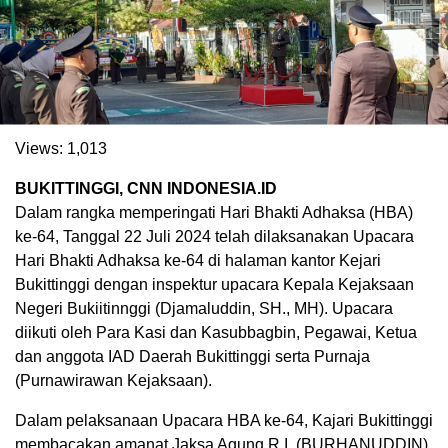
Views:
1,013
BUKITTINGGI, CNN INDONESIA.ID
Dalam rangka memperingati Hari Bhakti Adhaksa (HBA)
ke-64, Tanggal 22 Juli 2024 telah dilaksanakan Upacara
Hari Bhakti Adhaksa ke-64 di halaman kantor Kejari
. Ukuran gambar 480px x 600px
Bukittinggi dengan inspektur upacara Kepala Kejaksaan
Negeri Bukiitinnggi (Djamaluddin, SH., MH). Upacara
diikuti oleh Para Kasi dan Kasubbagbin, Pegawai, Ketua
dan anggota IAD Daerah Bukittinggi serta Purnaja
(Purnawirawan Kejaksaan).
Dalam pelaksanaan Upacara HBA ke-64, Kajari Bukittinggi
membacakan amanat Jaksa Agung R.I. (BURHANUDDIN),