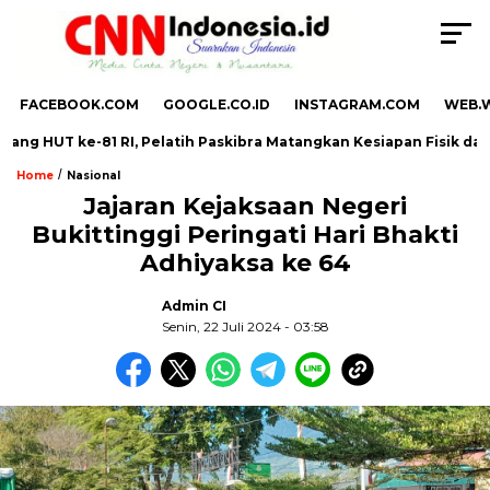
FACEBOOK.COM
GOOGLE.CO.ID
INSTAGRAM.COM
WEB.
T ke-81 RI, Pelatih Paskibra Matangkan Kesiapan Fisik dan Forma
/
Home
Nasional
Jajaran Kejaksaan Negeri
Bukittinggi Peringati Hari Bhakti
,
Adhiyaksa ke 64
Admin CI
Senin, 22 Juli 2024 - 03:58