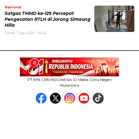
Nasional
Satgas TMMD ke-129 Percepat
Pengecatan RTLH di Jorong Simaung
Hilia
Jumat, 7 Agu 2026 - 04:22
PT.IMN CNN INDONESIA.ID Media Cinta Negeri
Nusantara
MEDIA NETWORK
facebook.com
google.co.id
instagram.com
web.whatsapp.com