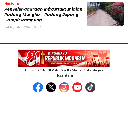
Nasional
Penyelenggaraan infrastruktur jalan
Padang Mungka – Padang Jopang
Hampir Rampung
Sabtu, 8 Agu 2026 - 08:17
PT.IMN CNN INDONESIA.ID Media Cinta Negeri
Nusantara
MEDIA NETWORK
facebook.com
google.co.id
instagram.com
web.whatsapp.com