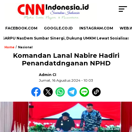
FACEBOOK.COM
GOOGLE.CO.ID
INSTAGRAM.COM
WEB.
 NasDem Sumbar Sinergi, Dukung UMKM Lewat Sosialisasi Progr
/
Home
Nasional
Komandan Lanal Nabire Hadiri
Penandatdnganan NPHD
,
Admin CI
Jumat, 16 Agustus 2024 - 10:03