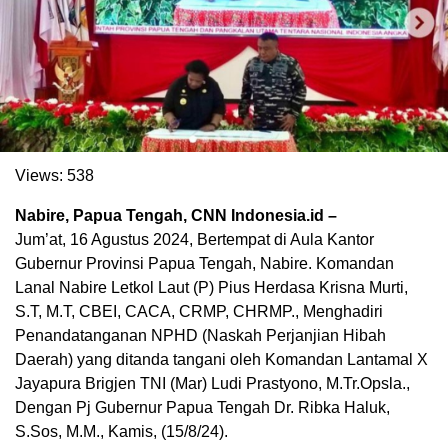
Views:
538
Nabire, Papua Tengah, CNN Indonesia.id –
Jum’at, 16 Agustus 2024, Bertempat di Aula Kantor
. Ukuran gambar 480px x 600px
Gubernur Provinsi Papua Tengah, Nabire. Komandan
Lanal Nabire Letkol Laut (P) Pius Herdasa Krisna Murti,
S.T, M.T, CBEI, CACA, CRMP, CHRMP., Menghadiri
Penandatanganan NPHD (Naskah Perjanjian Hibah
Daerah) yang ditanda tangani oleh Komandan Lantamal X
Jayapura Brigjen TNI (Mar) Ludi Prastyono, M.Tr.Opsla.,
Dengan Pj Gubernur Papua Tengah Dr. Ribka Haluk,
S.Sos, M.M., Kamis, (15/8/24).