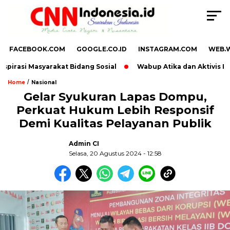
FACEBOOK.COM
GOOGLE.CO.ID
INSTAGRAM.COM
WEB.
pirasi Masyarakat Bidang Sosial
Wabup Atika dan Aktivis Pan
/
Home
Nasional
Gelar Syukuran Lapas Dompu,
Perkuat Hukum Lebih Responsif
Demi Kualitas Pelayanan Publik
Admin CI
Selasa, 20 Agustus 2024 - 12:58