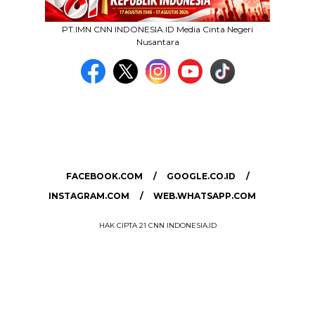
PT.IMN CNN INDONESIA.ID Media Cinta Negeri
Nusantara
MEDIA NETWORK
facebook.com
google.co.id
instagram.com
web.whatsapp.com
FACEBOOK.COM
GOOGLE.CO.ID
INSTAGRAM.COM
WEB.WHATSAPP.COM
HAK CIPTA 21 CNN INDONESIA.ID