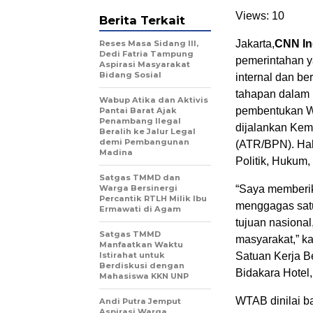
Views:
10
Berita Terkait
Jakarta,
CNN In
Reses Masa Sidang III,
Dedi Fatria Tampung
pemerintahan ya
Aspirasi Masyarakat
Bidang Sosial
internal dan be
tahapan dalam 
Wabup Atika dan Aktivis
pembentukan Wil
Pantai Barat Ajak
Penambang Ilegal
dijalankan Kem
Beralih ke Jalur Legal
demi Pembangunan
(ATR/BPN). Hal 
Madina
Politik, Hukum
Satgas TMMD dan
Warga Bersinergi
“Saya memberik
Percantik RTLH Milik Ibu
menggagas satu
Ermawati di Agam
tujuan nasiona
Satgas TMMD
masyarakat,” k
Manfaatkan Waktu
Istirahat untuk
Satuan Kerja B
Berdiskusi dengan
Bidakara Hotel,
Mahasiswa KKN UNP
WTAB dinilai b
Andi Putra Jemput
Aspirasi Warga