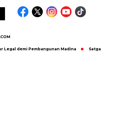
.COM
al demi Pembangunan Madina
Satgas TMMD dan Warga Bersiner