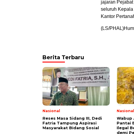
jajaran Pejaba
seluruh Kepala
Kantor Pertana
(LS/PHAL)Hum
Berita Terbaru
Nasional
Nasiona
Reses Masa Sidang III, Dedi
Wabup A
Fatria Tampung Aspirasi
Pantai 
Masyarakat Bidang Sosial
Ilegal B
demi P