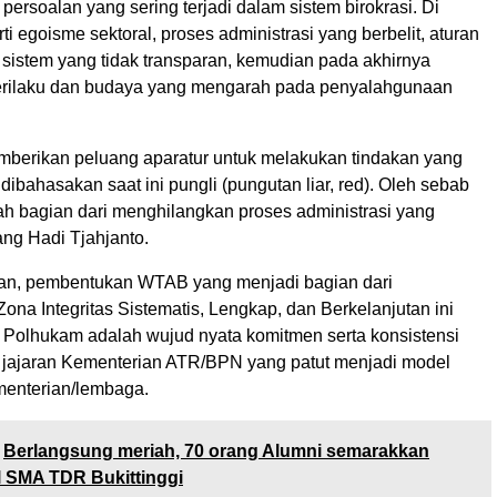
ersoalan yang sering terjadi dalam sistem birokrasi. Di
ti egoisme sektoral, proses administrasi yang berbelit, aturan
 sistem yang tidak transparan, kemudian pada akhirnya
erilaku dan budaya yang mengarah pada penyalahgunaan
erikan peluang aparatur untuk melakukan tindakan yang
 dibahasakan saat ini pungli (pungutan liar, red). Oleh sebab
ah bagian dari menghilangkan proses administrasi yang
erang Hadi Tjahjanto.
an, pembentukan WTAB yang menjadi bagian dari
na Integritas Sistematis, Lengkap, dan Berkelanjutan ini
Polhukam adalah wujud nyata komitmen serta konsistensi
ri jajaran Kementerian ATR/BPN yang patut menjadi model
enterian/lembaga.
Berlangsung meriah, 70 orang Alumni semarakkan
al SMA TDR Bukittinggi