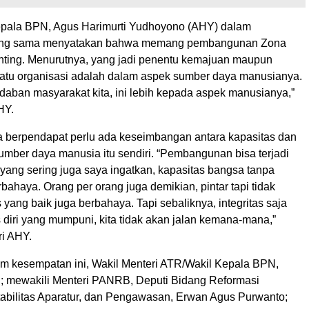
pala BPN, Agus Harimurti Yudhoyono (AHY) dalam
ang sama menyatakan bahwa memang pembangunan Zona
penting. Menurutnya, yang jadi penentu kemajuan maupun
tu organisasi adalah dalam aspek sumber daya manusianya.
daban masyarakat kita, ini lebih kepada aspek manusianya,”
HY.
 ia berpendapat perlu ada keseimbangan antara kapasitas dan
 sumber daya manusia itu sendiri. “Pembangunan bisa terjadi
i yang sering juga saya ingatkan, kapasitas bangsa tanpa
erbahaya. Orang per orang juga demikian, pintar tapi tidak
 yang baik juga berbahaya. Tapi sebaliknya, integritas saja
 diri yang mumpuni, kita tidak akan jalan kemana-mana,”
i AHY.
lam kesempatan ini, Wakil Menteri ATR/Wakil Kepala BPN,
ni; mewakili Menteri PANRB, Deputi Bidang Reformasi
ntabilitas Aparatur, dan Pengawasan, Erwan Agus Purwanto;