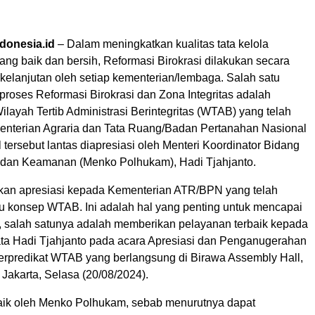
donesia.id
– Dalam meningkatkan kualitas tata kelola
ng baik dan bersih, Reformasi Birokrasi dilakukan secara
rkelanjutan oleh setiap kementerian/lembaga. Salah satu
proses Reformasi Birokrasi dan Zona Integritas adalah
ayah Tertib Administrasi Berintegritas (WTAB) yang telah
enterian Agraria dan Tata Ruang/Badan Pertanahan Nasional
tersebut lantas diapresiasi oleh Menteri Koordinator Bidang
, dan Keamanan (Menko Polhukam), Hadi Tjahjanto.
an apresiasi kepada Kementerian ATR/BPN yang telah
 konsep WTAB. Ini adalah hal yang penting untuk mencapai
l, salah satunya adalah memberikan pelayanan terbaik kepada
ata Hadi Tjahjanto pada acara Apresiasi dan Penganugerahan
erpredikat WTAB yang berlangsung di Birawa Assembly Hall,
 Jakarta, Selasa (20/08/2024).
aik oleh Menko Polhukam, sebab menurutnya dapat