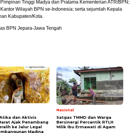
t Pimpinan Tinggi Madya dan Pratama Kementerian ATR/BPN;
 Kantor Wilayah BPN se-Indonesia; serta sejumlah Kepala
han Kabupaten/Kota.
as BPN Jepara-Jawa Tengah
l
Nasional
tika dan Aktivis
Satgas TMMD dan Warga
Barat Ajak Penambang
Bersinergi Percantik RTLH
eralih ke Jalur Legal
Milik Ibu Ermawati di Agam
embangunan Madina