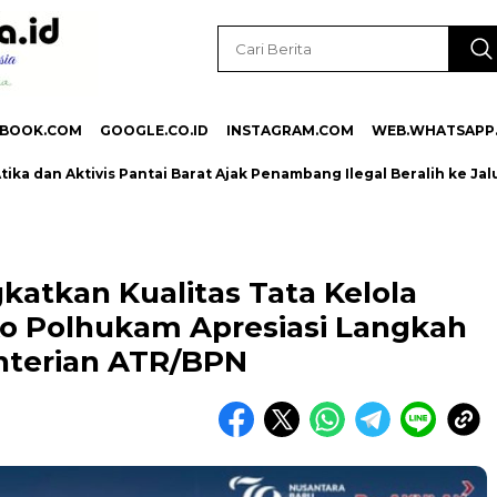
EBOOK.COM
GOOGLE.CO.ID
INSTAGRAM.COM
WEB.WHATSAPP
Aktivis Pantai Barat Ajak Penambang Ilegal Beralih ke Jalur Leg
katkan Kualitas Tata Kelola
o Polhukam Apresiasi Langkah
terian ATR/BPN