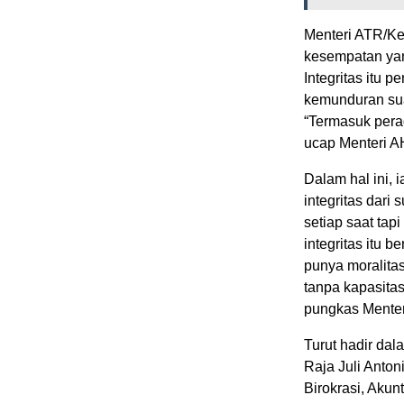
Menteri ATR/Ke
kesempatan y
Integritas itu 
kemunduran sua
“Termasuk pera
ucap Menteri A
Dalam hal ini,
integritas dari
setiap saat tap
integritas itu b
punya moralitas
tanpa kapasitas
pungkas Menter
Turut hadir da
Raja Juli Anto
Birokrasi, Aku