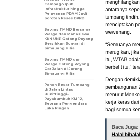
menghilangkan p
Campago Ipuh,
Infrastruktur hingga
antaranya seper
Pelayanan PDAM Jadi
tumpang tindih,
Sorotan Reses DPRD
menciptakan p
Satgas TMMD Bersama
wewenang.
Warga dan Mahasiswa
KKN UNP Gotong Royong
Bersihkan Sungai di
“Semuanya memb
Simauang Hilia
merugikan, jika
itu, WTAB adal
Satgas TMMD dan
Warga Gotong Royong
berbelit itu,” t
Cor Jalan di Jorong
Simauang Hilia
Dengan demiki
Pohon Besar Tumbang
pembangunan Zo
di Jalan Lintas
Bukittinggi–
menurut Menko 
Payakumbuh KM 12,
kerja keras da
Seorang Pengendara
Luka Ringan
bagi semua kem
Baca Juga:
Halal bihal