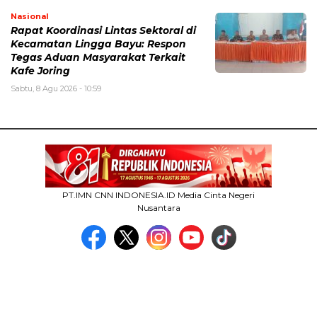
Nasional
Rapat Koordinasi Lintas Sektoral di
Kecamatan Lingga Bayu: Respon
Tegas Aduan Masyarakat Terkait
Kafe Joring
Sabtu, 8 Agu 2026 - 10:59
PT.IMN CNN INDONESIA.ID Media Cinta Negeri
Nusantara
MEDIA NETWORK
facebook.com
google.co.id
instagram.com
web.whatsapp.com