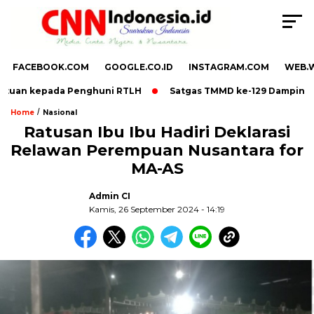
FACEBOOK.COM
GOOGLE.CO.ID
INSTAGRAM.COM
WEB.
ntuan kepada Penghuni RTLH
Satgas TMMD ke-129 Dampingi B
/
Home
Nasional
Ratusan Ibu Ibu Hadiri Deklarasi
Relawan Perempuan Nusantara for
,
MA-AS
Admin CI
Kamis, 26 September 2024 - 14:19