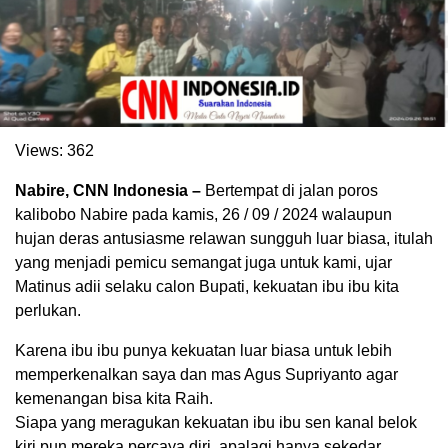
Views:
362
Nabire, CNN Indonesia –
Bertempat di jalan poros
kalibobo Nabire pada kamis, 26 / 09 / 2024 walaupun
hujan deras antusiasme relawan sungguh luar biasa, itulah
yang menjadi pemicu semangat juga untuk kami, ujar
. Ukuran gambar 480px x 600px
Matinus adii selaku calon Bupati, kekuatan ibu ibu kita
perlukan.
Karena ibu ibu punya kekuatan luar biasa untuk lebih
memperkenalkan saya dan mas Agus Supriyanto agar
kemenangan bisa kita Raih.
Siapa yang meragukan kekuatan ibu ibu sen kanal belok
kiri pun mereka percaya diri, apalagi hanya sekedar