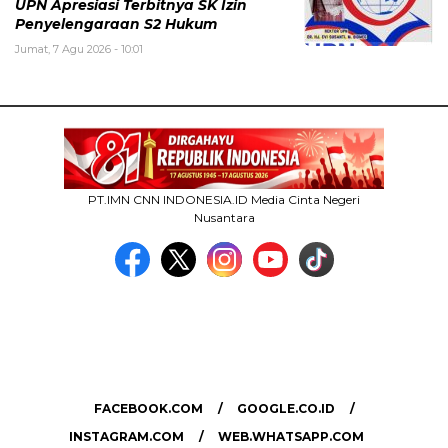
UPN Apresiasi Terbitnya SK Izin
Penyelengaraan S2 Hukum
Jumat, 7 Agu 2026 - 10:01
PT.IMN CNN INDONESIA.ID Media Cinta Negeri
Nusantara
MEDIA NETWORK
facebook.com
google.co.id
instagram.com
web.whatsapp.com
FACEBOOK.COM
GOOGLE.CO.ID
INSTAGRAM.COM
WEB.WHATSAPP.COM