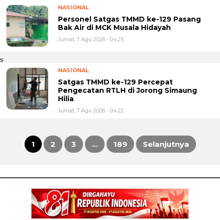
NASIONAL
Personel Satgas TMMD ke-129 Pasang
Bak Air di MCK Musala Hidayah
Jumat, 7 Agu 2026 - 04:25
s
NASIONAL
Satgas TMMD ke-129 Percepat
Pengecatan RTLH di Jorong Simaung
Hilia
Jumat, 7 Agu 2026 - 04:22
1
2
3
…
189
Selanjutnya
Paginasi
pos