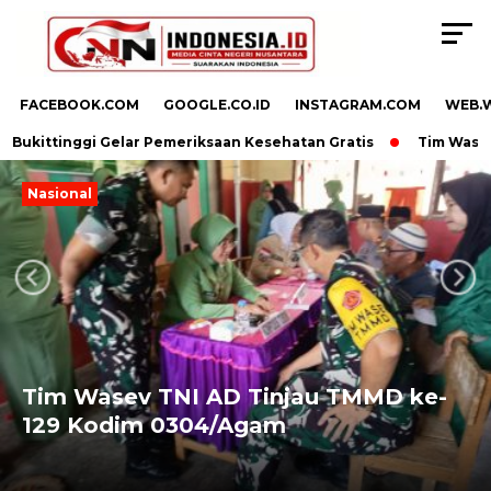
FACEBOOK.COM
GOOGLE.CO.ID
INSTAGRAM.COM
WEB.
Bukittinggi Gelar Pemeriksaan Kesehatan Gratis
Tim Wasev T
Nasional
Next
Previous
Tim Wasev TNI AD Tinjau TMMD ke-
129 Kodim 0304/Agam