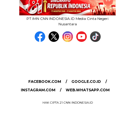
PT.IMN CNN INDONESIA.ID Media Cinta Negeri
Nusantara
MEDIA NETWORK
facebook.com
google.co.id
instagram.com
web.whatsapp.com
FACEBOOK.COM
GOOGLE.CO.ID
INSTAGRAM.COM
WEB.WHATSAPP.COM
HAK CIPTA 21 CNN INDONESIA.ID