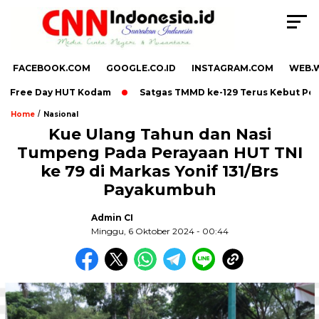
FACEBOOK.COM
GOOGLE.CO.ID
INSTAGRAM.COM
WEB.
 Free Day HUT Kodam
Satgas TMMD ke-129 Terus Kebut Pengec
/
Home
Nasional
Kue Ulang Tahun dan Nasi
Tumpeng Pada Perayaan HUT TNI
,
ke 79 di Markas Yonif 131/Brs
Payakumbuh
Admin CI
Minggu, 6 Oktober 2024 - 00:44