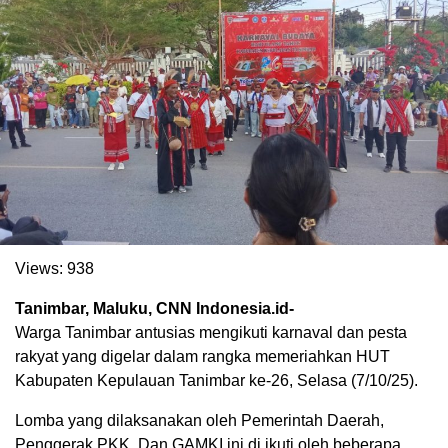
. Ukuran gambar 480px x 600px
Views:
938
Tanimbar, Maluku, CNN Indonesia.id-
Warga Tanimbar antusias mengikuti karnaval dan pesta
rakyat yang digelar dalam rangka memeriahkan HUT
Kabupaten Kepulauan Tanimbar ke-26, Selasa (7/10/25).
Lomba yang dilaksanakan oleh Pemerintah Daerah,
Penggerak PKK, Dan GAMKI ini di ikuti oleh beberapa