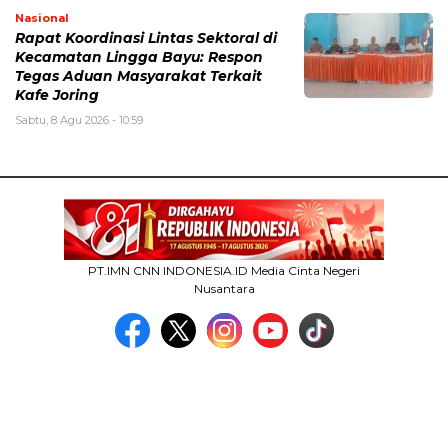
Nasional
Rapat Koordinasi Lintas Sektoral di
Kecamatan Lingga Bayu: Respon
Tegas Aduan Masyarakat Terkait
Kafe Joring
Sabtu, 8 Agu 2026 - 10:59
PT.IMN CNN INDONESIA.ID Media Cinta Negeri
Nusantara
MEDIA NETWORK
facebook.com
google.co.id
instagram.com
web.whatsapp.com