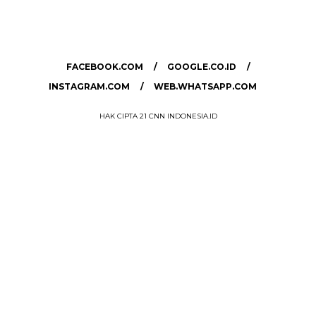
MEDIA NETWORK
facebook.com
google.co.id
instagram.com
web.whatsapp.com
FACEBOOK.COM
GOOGLE.CO.ID
INSTAGRAM.COM
WEB.WHATSAPP.COM
HAK CIPTA 21 CNN INDONESIA.ID