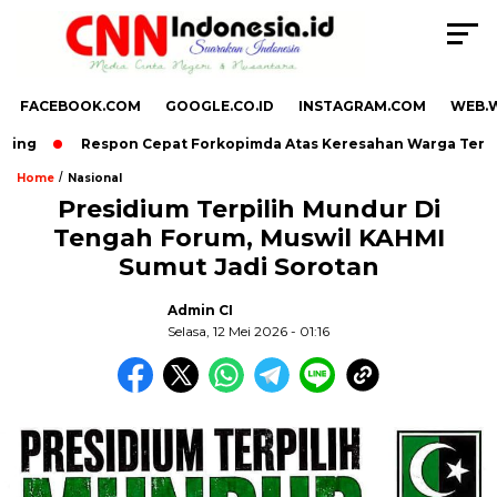
FACEBOOK.COM
GOOGLE.CO.ID
INSTAGRAM.COM
WEB.
Respon Cepat Forkopimda Atas Keresahan Warga Terkait 
/
Home
Nasional
Presidium Terpilih Mundur Di
Tengah Forum, Muswil KAHMI
,
Sumut Jadi Sorotan
. Ukuran gambar 480px x 600px
Admin CI
Selasa, 12 Mei 2026 - 01:16