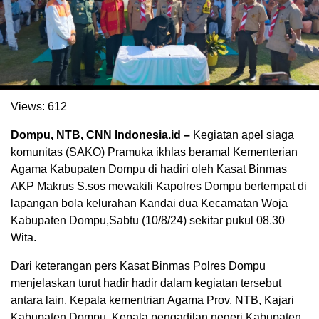
Views:
612
Dompu, NTB, CNN Indonesia.id –
Kegiatan apel siaga
komunitas (SAKO) Pramuka ikhlas beramal Kementerian
Agama Kabupaten Dompu di hadiri oleh Kasat Binmas
AKP Makrus S.sos mewakili Kapolres Dompu bertempat di
. Ukuran gambar 480px x 600px
lapangan bola kelurahan Kandai dua Kecamatan Woja
Kabupaten Dompu,Sabtu (10/8/24) sekitar pukul 08.30
Wita.
Dari keterangan pers Kasat Binmas Polres Dompu
menjelaskan turut hadir hadir dalam kegiatan tersebut
antara lain, Kepala kementrian Agama Prov. NTB, Kajari
Kabupaten Dompu, Kepala pengadilan negeri Kabupaten