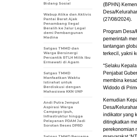
Bidang Sosial
(BPHN) Kemenk
Desa/Kelurahan
Wabup Atika dan Aktivis
(27/08/2024).
Pantai Barat Ajak
Penambang Ilegal
Beralih ke Jalur Legal
Program Desa/
demi Pembangunan
Madina
pemerintah me
tantangan glob
Satgas TMMD dan
Warga Bersinergi
terkecil, yakni 
Percantik RTLH Milik Ibu
Ermawati di Agam
“Selaku Kepala
Penjabat Guber
Satgas TMMD
Manfaatkan Waktu
membina kesada
Istirahat untuk
Berdiskusi dengan
Widodo di Prim
Mahasiswa KKN UNP
Kemudian Kepa
Andi Putra Jemput
Desa/Kelurahan
Aspirasi Warga
Campago Ipuh,
indikator yang 
Infrastruktur hingga
Pelayanan PDAM Jadi
ditingkatkan m
Sorotan Reses DPRD
perekonomian n
masyarakat ‘NT
Satgas TMMD Bersama