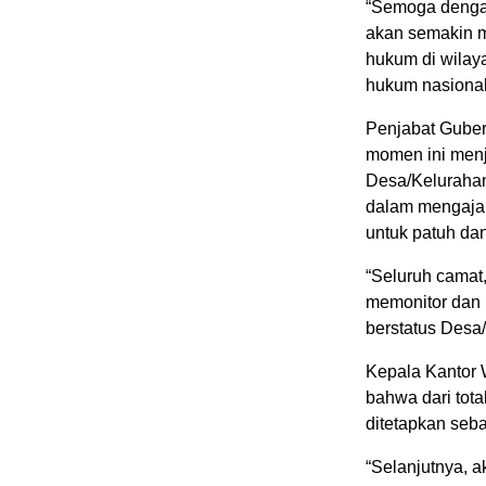
“Semoga denga
akan semakin m
hukum di wila
hukum nasional
Penjabat Gube
momen ini menj
Desa/Keluraha
dalam mengajak
untuk patuh da
“Seluruh camat,
memonitor dan 
berstatus Desa
Kepala Kantor
bahwa dari tota
ditetapkan seb
“Selanjutnya, 