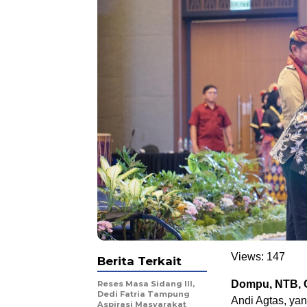
Views:
147
Berita Terkait
Dompu, NTB, 
Reses Masa Sidang III,
Dedi Fatria Tampung
Andi Agtas, ya
Aspirasi Masyarakat