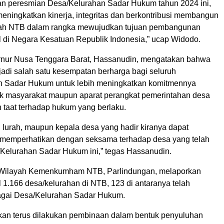
n peresmian Desa/Kelurahan Sadar Hukum tahun 2024 ini,
eningkatkan kinerja, integritas dan berkontribusi membangun
yah NTB dalam rangka mewujudkan tujuan pembangunan
 di Negara Kesatuan Republik Indonesia,” ucap Widodo.
rnur Nusa Tenggara Barat, Hassanudin, mengatakan bahwa
adi salah satu kesempatan berharga bagi seluruh
n Sadar Hukum untuk lebih meningkatkan komitmennya
 masyarakat maupun aparat perangkat pemerintahan desa
n taat terhadap hukum yang berlaku.
 lurah, maupun kepala desa yang hadir kiranya dapat
memperhatikan dengan seksama terhadap desa yang telah
/Kelurahan Sadar Hukum ini,” tegas Hassanudin.
 Wilayah Kemenkumham NTB, Parlindungan, melaporkan
l 1.166 desa/kelurahan di NTB, 123 di antaranya telah
agai Desa/Kelurahan Sadar Hukum.
akan terus dilakukan pembinaan dalam bentuk penyuluhan