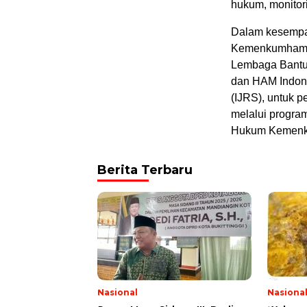
hukum, monitori
Dalam kesempat
Kemenkumham, 
Lembaga Bantu
dan HAM Indone
(IJRS), untuk p
melalui progra
Hukum Kemenku
Berita Terbaru
Nasional
Nasiona