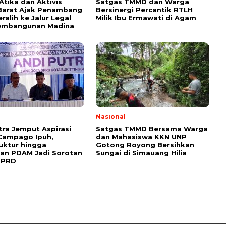
tika dan Aktivis
Satgas TMMD dan Warga
Barat Ajak Penambang
Bersinergi Percantik RTLH
eralih ke Jalur Legal
Milik Ibu Ermawati di Agam
embangunan Madina
l
Nasional
tra Jemput Aspirasi
Satgas TMMD Bersama Warga
Campago Ipuh,
dan Mahasiswa KKN UNP
ruktur hingga
Gotong Royong Bersihkan
an PDAM Jadi Sorotan
Sungai di Simauang Hilia
DPRD