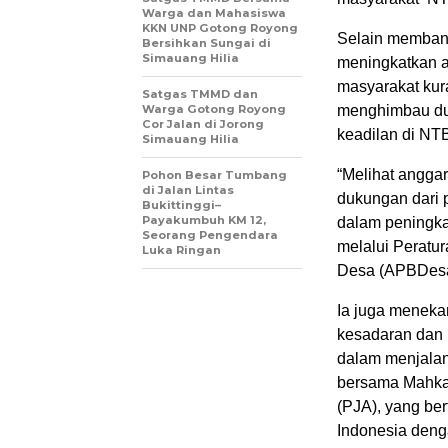
Warga dan Mahasiswa
KKN UNP Gotong Royong
Selain membang
Bersihkan Sungai di
Simauang Hilia
meningkatkan a
masyarakat ku
Satgas TMMD dan
Warga Gotong Royong
menghimbau du
Cor Jalan di Jorong
keadilan di NT
Simauang Hilia
“Melihat angga
Pohon Besar Tumbang
di Jalan Lintas
dukungan dari 
Bukittinggi–
Payakumbuh KM 12,
dalam peningkat
Seorang Pengendara
melalui Peratu
Luka Ringan
Desa (APBDesa
Ia juga meneka
kesadaran dan 
dalam menjalan
bersama Mahka
(PJA), yang ber
Indonesia deng