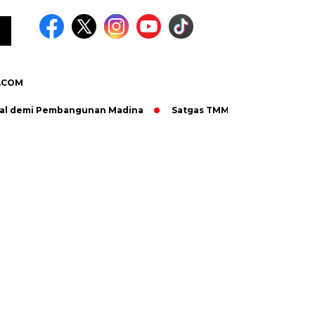
.COM
emi Pembangunan Madina
Satgas TMMD dan Warga Bersinergi Pe