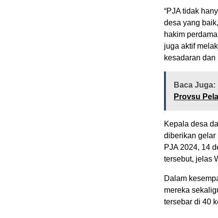
“PJA tidak han
desa yang baik
hakim perdamai
juga aktif mel
kesadaran dan
Baca Juga:
Provsu Pel
Kepala desa da
diberikan gela
PJA 2024, 14 d
tersebut, jelas
Dalam kesempa
mereka sekali
tersebar di 40 