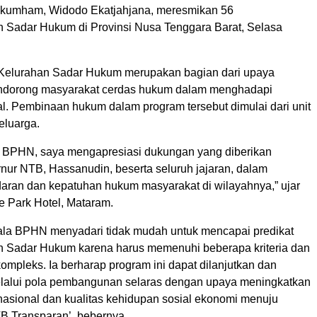
umham, Widodo Ekatjahjana, meresmikan 56
 Sadar Hukum di Provinsi Nusa Tenggara Barat, Selasa
Kelurahan Sadar Hukum merupakan bagian dari upaya
ndorong masyarakat cerdas hukum dalam menghadapi
al. Pembinaan hukum dalam program tersebut dimulai dari unit
keluarga.
 BPHN, saya mengapresiasi dukungan yang diberikan
nur NTB, Hassanudin, beserta seluruh jajaran, dalam
ran dan kepatuhan hukum masyarakat di wilayahnya,” ujar
e Park Hotel, Mataram.
la BPHN menyadari tidak mudah untuk mencapai predikat
 Sadar Hukum karena harus memenuhi beberapa kriteria dan
kompleks. Ia berharap program ini dapat dilanjutkan dan
elalui pola pembangunan selaras dengan upaya meningkatkan
asional dan kualitas kehidupan sosial ekonomi menuju
B Transparan’, bebernya.