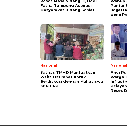
Reses Masa Sidang III, Dedi
Wabup A
Fatria Tampung Aspirasi
Pantai 
Masyarakat Bidang Sosial
Ilegal B
demi P
Nasional
Nasiona
Satgas TMMD Manfaatkan
Andi Pu
Waktu Istirahat untuk
Warga 
Berdiskusi dengan Mahasiswa
Infrast
KKN UNP
Pelayan
Reses 