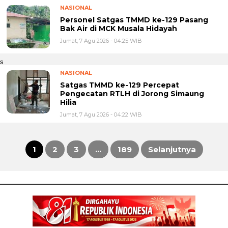
NASIONAL
Personel Satgas TMMD ke-129 Pasang
Bak Air di MCK Musala Hidayah
Jumat, 7 Agu 2026 - 04:25 WIB
s
NASIONAL
Satgas TMMD ke-129 Percepat
Pengecatan RTLH di Jorong Simaung
Hilia
Jumat, 7 Agu 2026 - 04:22 WIB
1
2
3
…
189
Selanjutnya
Paginasi
pos