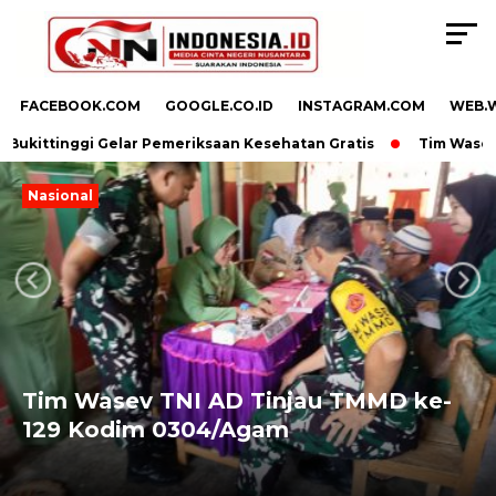
FACEBOOK.COM
GOOGLE.CO.ID
INSTAGRAM.COM
WEB.
Bukittinggi Gelar Pemeriksaan Kesehatan Gratis
Tim Wasev T
Nasional
Next
Previous
Tim Wasev TNI AD Tinjau TMMD ke-
129 Kodim 0304/Agam