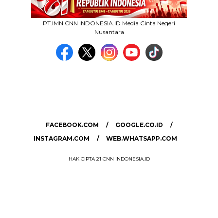
PT.IMN CNN INDONESIA.ID Media Cinta Negeri
Nusantara
MEDIA NETWORK
facebook.com
google.co.id
instagram.com
web.whatsapp.com
FACEBOOK.COM
GOOGLE.CO.ID
INSTAGRAM.COM
WEB.WHATSAPP.COM
HAK CIPTA 21 CNN INDONESIA.ID