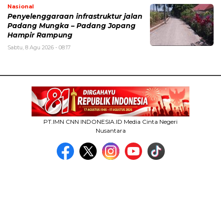
Nasional
Penyelenggaraan infrastruktur jalan
Padang Mungka – Padang Jopang
Hampir Rampung
Sabtu, 8 Agu 2026 - 08:17
PT.IMN CNN INDONESIA.ID Media Cinta Negeri
Nusantara
MEDIA NETWORK
facebook.com
google.co.id
instagram.com
web.whatsapp.com