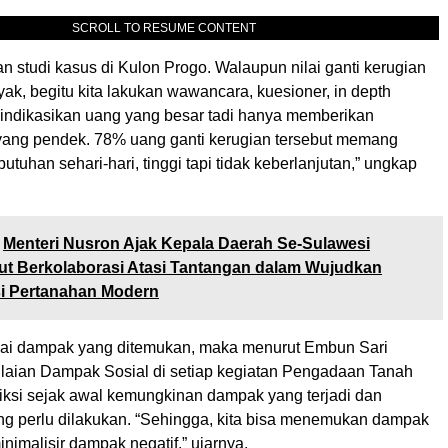
SCROLL TO RESUME CONTENT
 studi kasus di Kulon Progo. Walaupun nilai ganti kerugian
ak, begitu kita lakukan wawancara, kuesioner, in depth
gindikasikan uang yang besar tadi hanya memberikan
yang pendek. 78% uang ganti kerugian tersebut memang
utuhan sehari-hari, tinggi tapi tidak keberlanjutan,” ungkap
Menteri Nusron Ajak Kepala Daerah Se-Sulawesi
ut Berkolaborasi Atasi Tantangan dalam Wujudkan
si Pertanahan Modern
ai dampak yang ditemukan, maka menurut Embun Sari
ilaian Dampak Sosial di setiap kegiatan Pengadaan Tanah
ksi sejak awal kemungkinan dampak yang terjadi dan
ang perlu dilakukan. “Sehingga, kita bisa menemukan dampak
inimalisir dampak negatif,” ujarnya.