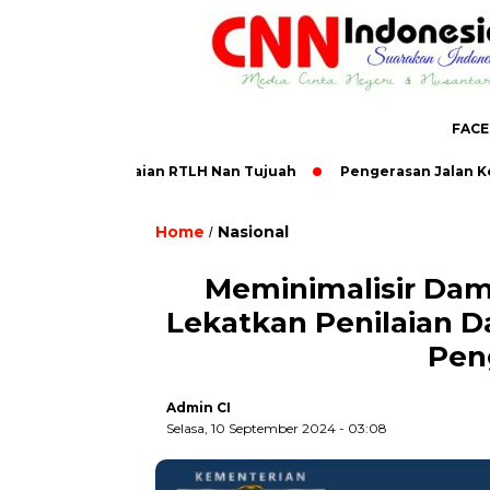
FAC
t Penyelesaian RTLH Nan Tujuah
Pengerasan Jalan Kelok Ka
Home
Nasional
,
/
Meminimalisir Damp
Lekatkan Penilaian D
Pen
Admin CI
Selasa, 10 September 2024 - 03:08