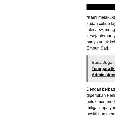
“Kami melakukan
sudah cukup lay
interview, men
kesejahteraan 
hanya untuk keb
Embun Sari.
Baca Juga:
Tenggara Ik
Administra
Dengan berbag
diperlukan Pen
untuk mempredi
mitigasi apa y
positif dan mem