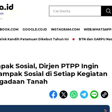
EBOOK.COM
GOOGLE.CO.ID
INSTAGRAM.COM
WEB.WHATSAPP
ndih Patamuan Dikebut Tahun Ini
BTN dan GARPU NasDem Sum
ak Sosial, Dirjen PTPP Ingin
ampak Sosial di Setiap Kegiatan
gadaan Tanah