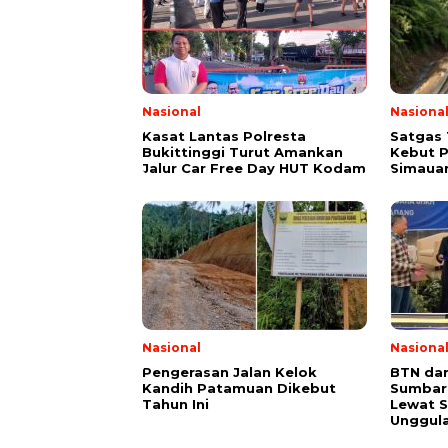
Nasional
Nasiona
Kasat Lantas Polresta
Satgas 
Bukittinggi Turut Amankan
Kebut P
Jalur Car Free Day HUT Kodam
Simauan
Nasional
Nasiona
Pengerasan Jalan Kelok
BTN da
Kandih Patamuan Dikebut
Sumbar
Tahun Ini
Lewat S
Unggul