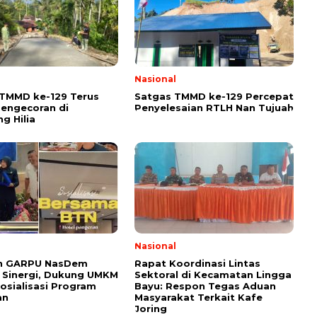
l
Nasional
TMMD ke-129 Terus
Satgas TMMD ke-129 Percepat
engecoran di
Penyelesaian RTLH Nan Tujuah
g Hilia
l
Nasional
n GARPU NasDem
Rapat Koordinasi Lintas
 Sinergi, Dukung UMKM
Sektoral di Kecamatan Lingga
osialisasi Program
Bayu: Respon Tegas Aduan
an
Masyarakat Terkait Kafe
Joring