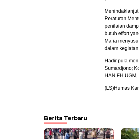
Menindaklanjut
Peraturan Men
penilaian damp
butuh effort ya
Maria menyusun
dalam kegiatan
Hadir pula men
Sumardjono; K
HAN FH UGM, R
(LS)Humas Kan
Berita Terbaru