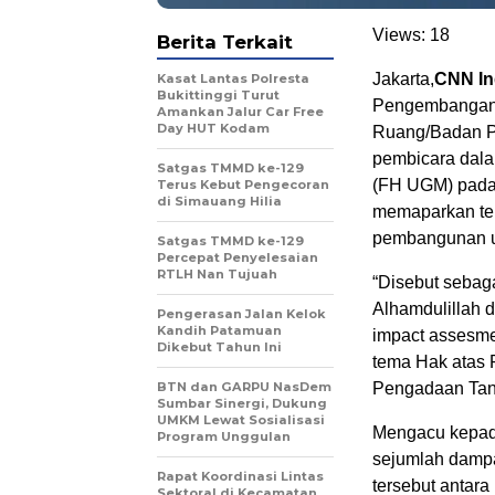
Views:
18
Berita Terkait
Jakarta,
CNN In
Kasat Lantas Polresta
Bukittinggi Turut
Pengembangan P
Amankan Jalur Car Free
Day HUT Kodam
Ruang/Badan P
pembicara dala
Satgas TMMD ke-129
(FH UGM) pada 
Terus Kebut Pengecoran
di Simauang Hilia
memaparkan ter
pembangunan un
Satgas TMMD ke-129
Percepat Penyelesaian
RTLH Nan Tujuah
“Disebut sebag
Alhamdulillah d
Pengerasan Jalan Kelok
Kandih Patamuan
impact assesm
Dikebut Tahun Ini
tema Hak atas 
BTN dan GARPU NasDem
Pengadaan Tan
Sumbar Sinergi, Dukung
UMKM Lewat Sosialisasi
Mengacu kepad
Program Unggulan
sejumlah dampa
Rapat Koordinasi Lintas
tersebut antara
Sektoral di Kecamatan