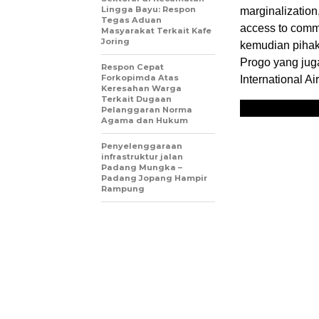
Lingga Bayu: Respon
marginalization,
Tegas Aduan
access to commo
Masyarakat Terkait Kafe
Joring
kemudian pihak
Progo yang ju
Respon Cepat
Forkopimda Atas
International Air
Keresahan Warga
Terkait Dugaan
Pelanggaran Norma
Agama dan Hukum
Penyelenggaraan
infrastruktur jalan
Padang Mungka –
Padang Jopang Hampir
Rampung