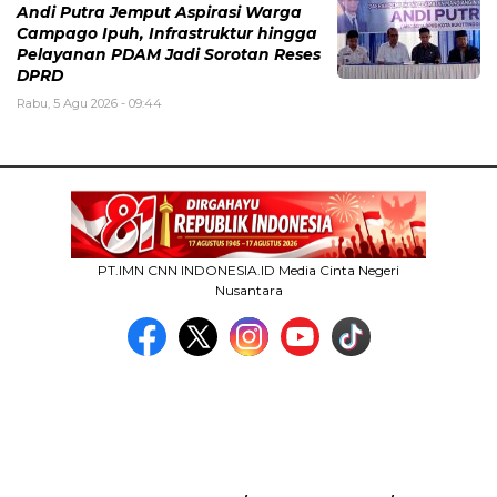
Andi Putra Jemput Aspirasi Warga
Campago Ipuh, Infrastruktur hingga
Pelayanan PDAM Jadi Sorotan Reses
DPRD
Rabu, 5 Agu 2026 - 09:44
PT.IMN CNN INDONESIA.ID Media Cinta Negeri
Nusantara
MEDIA NETWORK
facebook.com
google.co.id
instagram.com
web.whatsapp.com