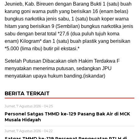
Jeunieb, Kab. Bireuen dengan Barang Bukti 1 (satu) buah
karung goni warna putih yang berisikan 16 (enam belas)
bungkus narkotika jenis sabu, 1 (satu) buah koper warna
hitam yang berisikan 9 (Sembilan) bungkus narkotika jenis
sabu dengan berat total *27,6 (dua puluh tujuh koma
enam) Kilogram* dan 1 (satu) buah plastik yang berisikan
*5.000 (lima ribu) butir pil ekstasi.*
Setelah Putusan Dibacakan oleh Hakim Terdakwa F
menyatakan menerima putusan, sedangkan JPU
menyatakan upaya hukum banding.(iskandar)
BERITA TERKAIT
Jumat, 7 Agustus 2026 - 04:25
Personel Satgas TMMD ke-129 Pasang Bak Air di MCK
Musala Hidayah
Jumat, 7 Agustus 2026 - 04:22
Satgas TMMD ke-129 Percepat Pengecatan RTLH di